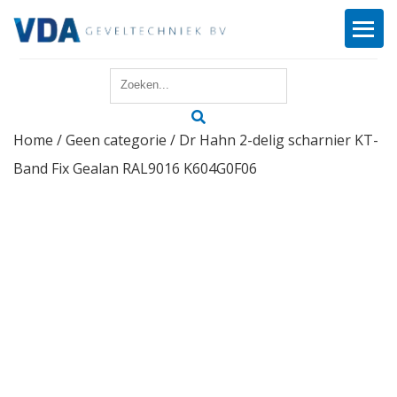
Home
Home
/
Geen categorie
/ Dr Hahn 2-delig scharnier KT-
Reparatie
Band Fix Gealan RAL9016 K604G0F06
Onderhoud
Merken
Producten
Offerte
Actueel