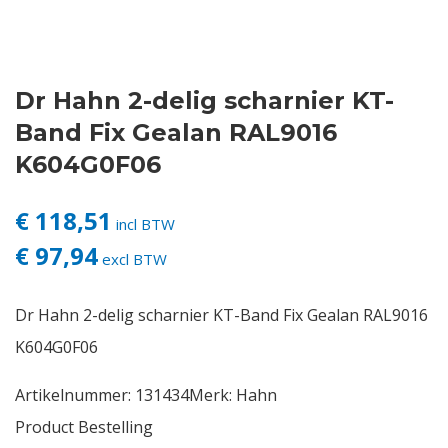
Contact
Dr Hahn 2-delig scharnier KT-
Login
Band Fix Gealan RAL9016
Vacatures
K604G0F06
€ 118,51
incl BTW
€ 97,94
excl BTW
Dr Hahn 2-delig scharnier KT-Band Fix Gealan RAL9016
K604G0F06
Artikelnummer:
131434
Merk:
Hahn
Product Bestelling