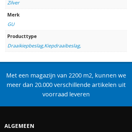
Zilver
Merk
GU
Producttype
Draaikiepbeslag,Kiepdraaibeslag,
Met een magazijn van 2200 m2, kunnen we
meer dan 20.000 verschillende artikelen uit
voorraad leveren
ALGEMEEN