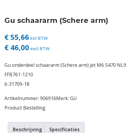
Contact
Gu schaararm (Schere arm)
Login
€ 55,66
incl BTW
€ 46,00
Vacatures
excl BTW
Gu onderdeel schaararm (Schere arm) jet M6 S470 NL9
FFB761-1210
6-31709-18
Artikelnummer:
906916
Merk:
GU
Product Bestelling
Beschrijving
Specificaties