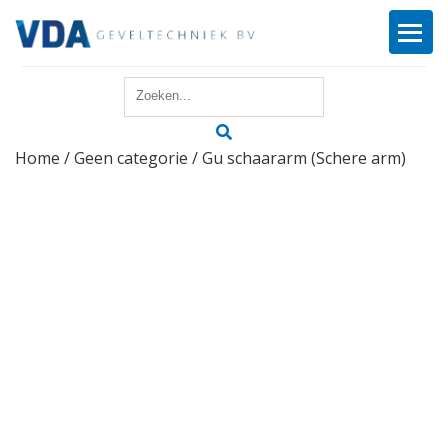
Home
Home
/
Geen categorie
/ Gu schaararm (Schere arm)
Reparatie
Onderhoud
Merken
Producten
Offerte
Actueel