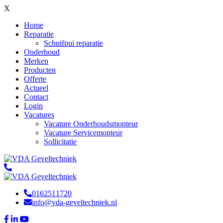
X
Home
Reparatie
Schuifpui reparatie
Onderhoud
Merken
Producten
Offerte
Actueel
Contact
Login
Vacatures
Vacature Onderhoudsmonteur
Vacature Servicemonteur
Sollicitatie
0162511720
info@vda-geveltechniek.nl