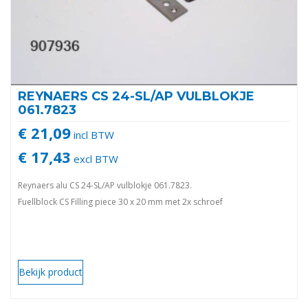
REYNAERS CS 24-SL/AP VULBLOKJE
061.7823
€ 21,09
incl BTW
€ 17,43
excl BTW
Reynaers alu CS 24-SL/AP vulblokje 061.7823.
Fuellblock CS Filling piece 30 x 20 mm met 2x schroef
Bekijk product