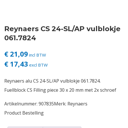
Contact
Reynaers CS 24-SL/AP vulblokje
Login
061.7824
Vacatures
€ 21,09
incl BTW
€ 17,43
excl BTW
Reynaers alu CS 24-SL/AP vulblokje 061.7824.
Fuellblock CS Filling piece 30 x 20 mm met 2x schroef
Artikelnummer:
907835
Merk:
Reynaers
Product Bestelling