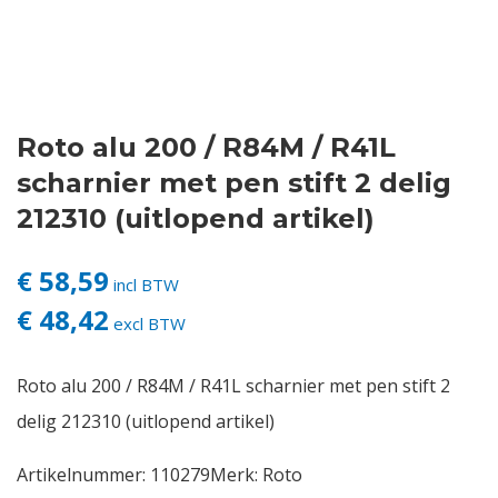
Contact
Login
Roto alu 200 / R84M / R41L
Vacatures
scharnier met pen stift 2 delig
212310 (uitlopend artikel)
€ 58,59
incl BTW
€ 48,42
excl BTW
Roto alu 200 / R84M / R41L scharnier met pen stift 2
delig 212310 (uitlopend artikel)
Artikelnummer:
110279
Merk:
Roto