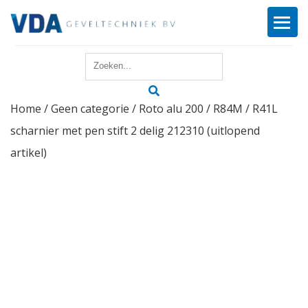
Home
Home
/
Geen categorie
/ Roto alu 200 / R84M / R41L
Reparatie
scharnier met pen stift 2 delig 212310 (uitlopend
Onderhoud
artikel)
Merken
Producten
Offerte
Actueel