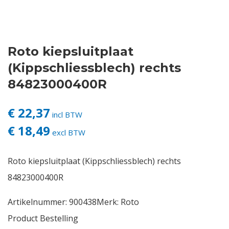
Contact
Roto kiepsluitplaat
Login
(Kippschliessblech) rechts
Vacatures
84823000400R
€ 22,37
incl BTW
€ 18,49
excl BTW
Roto kiepsluitplaat (Kippschliessblech) rechts
84823000400R
Artikelnummer:
900438
Merk:
Roto
Product Bestelling