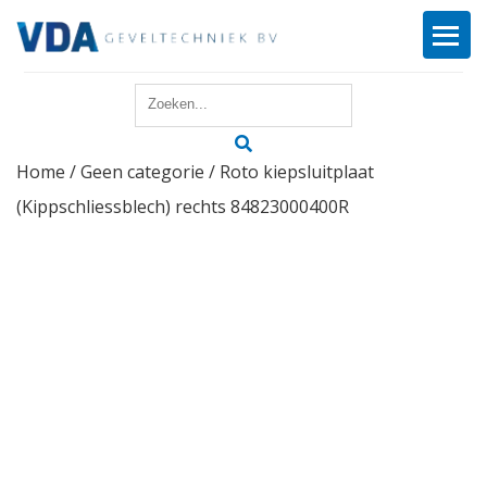
Home
Home
/
Geen categorie
/ Roto kiepsluitplaat
Reparatie
(Kippschliessblech) rechts 84823000400R
Onderhoud
Merken
Producten
Offerte
Actueel