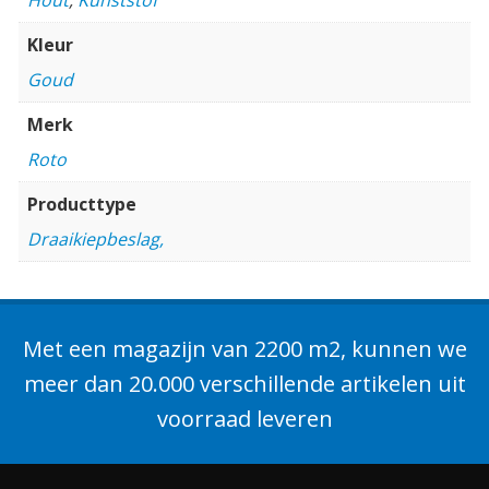
Kleur
Goud
Merk
Roto
Producttype
Draaikiepbeslag,
Met een magazijn van 2200 m2, kunnen we
meer dan 20.000 verschillende artikelen uit
voorraad leveren