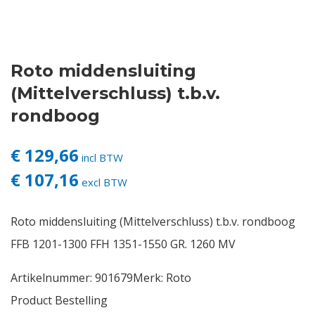
Contact
Roto middensluiting
Login
(Mittelverschluss) t.b.v.
Vacatures
rondboog
€ 129,66
incl BTW
€ 107,16
excl BTW
Roto middensluiting (Mittelverschluss) t.b.v. rondboog
FFB 1201-1300 FFH 1351-1550 GR. 1260 MV
Artikelnummer:
901679
Merk:
Roto
Product Bestelling