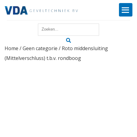
Home
Home
/
Geen categorie
/ Roto middensluiting
Reparatie
(Mittelverschluss) t.b.v. rondboog
Onderhoud
Merken
Producten
Offerte
Actueel