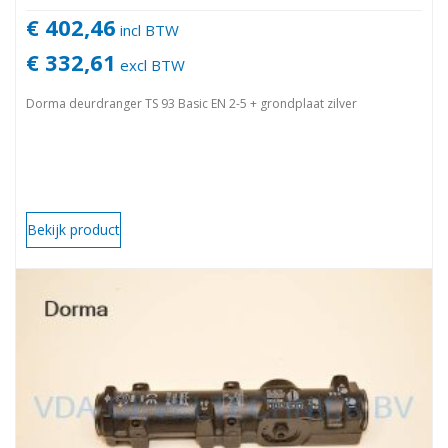
€ 402,46
incl BTW
€ 332,61
excl BTW
Dorma deurdranger TS 93 Basic EN 2-5 + grondplaat zilver
Bekijk product