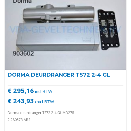
DORMA DEURDRANGER TS72 2-4 GL
€ 295,16
incl BTW
€ 243,93
excl BTW
Dorma deurdranger TS72 2-4 GL MD27R
2 280573 ABS