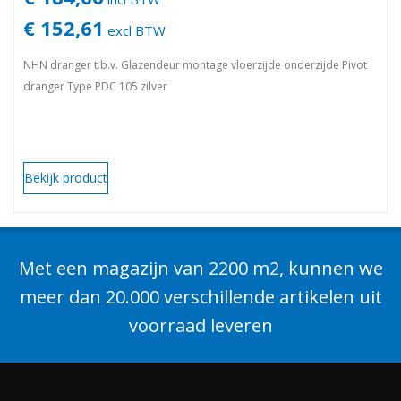
€ 152,61
excl BTW
NHN dranger t.b.v. Glazendeur montage vloerzijde onderzijde Pivot
dranger Type PDC 105 zilver
Bekijk product
Met een magazijn van 2200 m2, kunnen we
meer dan 20.000 verschillende artikelen uit
voorraad leveren