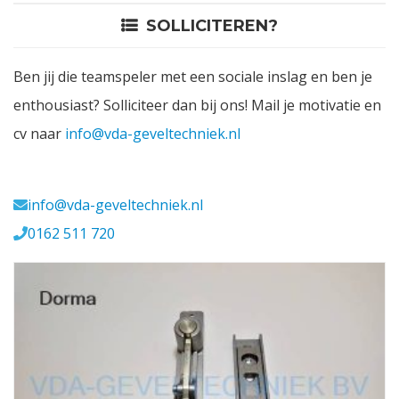
SOLLICITEREN?
Contact
Ben jij die teamspeler met een sociale inslag en ben je
Login
enthousiast? Solliciteer dan bij ons! Mail je motivatie en
cv naar
info@vda-geveltechniek.nl
Vacatures
Meerval 11 4941 SK
info@vda-geveltechniek.nl
0162 511 720