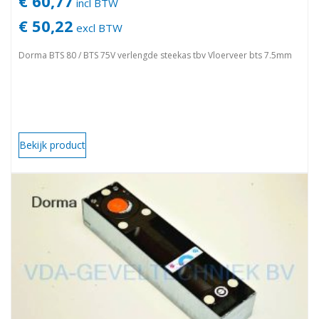
€ 60,77
incl BTW
€ 50,22
excl BTW
Dorma BTS 80 / BTS 75V verlengde steekas tbv Vloerveer bts 7.5mm
Bekijk product