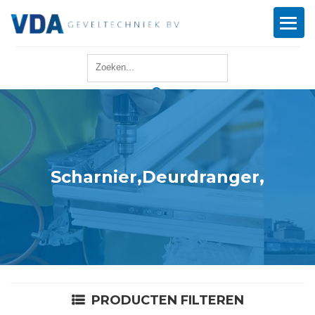
Home
Reparatie
Onderhoud
Scharnier,Deurdranger,
Merken
Producten
Offerte
PRODUCTEN FILTEREN
Actueel