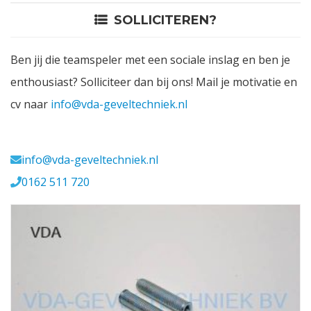
SOLLICITEREN?
Contact
Ben jij die teamspeler met een sociale inslag en ben je
Login
enthousiast? Solliciteer dan bij ons! Mail je motivatie en
cv naar
info@vda-geveltechniek.nl
Vacatures
Meerval 11 4941 SK
info@vda-geveltechniek.nl
0162 511 720