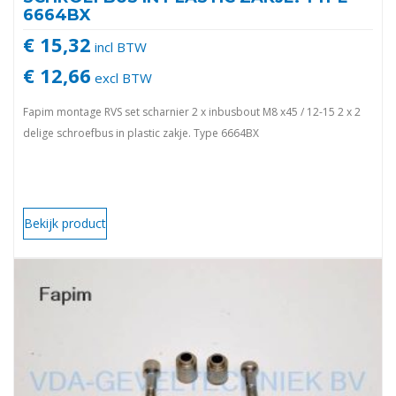
6664BX
€ 15,32
incl BTW
€ 12,66
excl BTW
Fapim montage RVS set scharnier 2 x inbusbout M8 x45 / 12-15 2 x 2
delige schroefbus in plastic zakje. Type 6664BX
Bekijk product