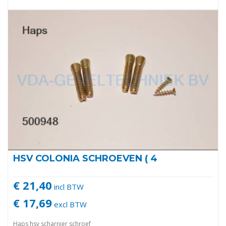
HSV COLONIA SCHROEVEN ( 4
€ 21,40
incl BTW
€ 17,69
excl BTW
Haps hsv scharnier schroef