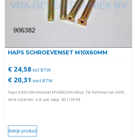
HAPS SCHROEVENSET M10X60MM
€ 24,58
incl BTW
€ 20,31
excl BTW
Haps A300 schroevenset M10x60 mm inbus. Ter behoeve van A300
serie scharnier. 4 st. per zakje. 40 1160 94
Bekijk product