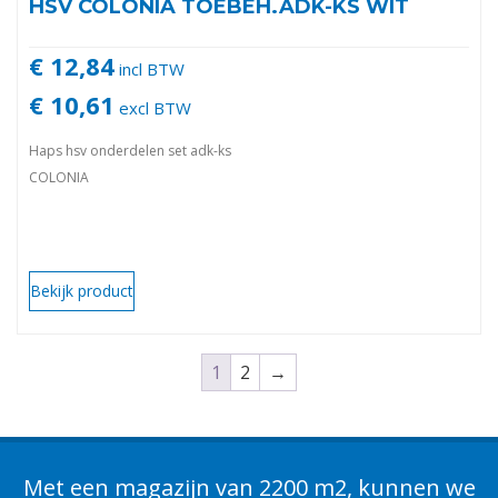
HSV COLONIA TOEBEH.ADK-KS WIT
€ 12,84
incl BTW
€ 10,61
excl BTW
Haps hsv onderdelen set adk-ks
COLONIA
Bekijk product
1
2
→
Met een magazijn van 2200 m2, kunnen we