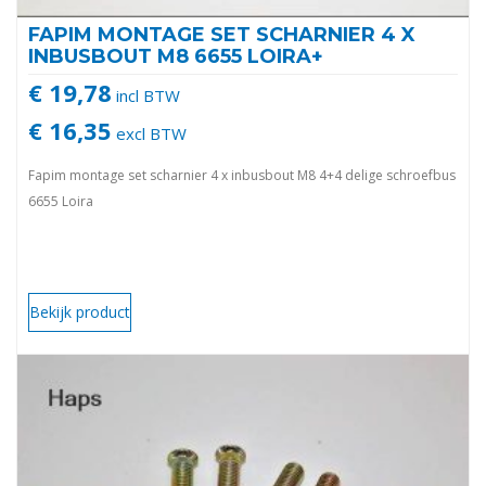
FAPIM MONTAGE SET SCHARNIER 4 X
INBUSBOUT M8 6655 LOIRA+
€ 19,78
incl BTW
€ 16,35
excl BTW
Fapim montage set scharnier 4 x inbusbout M8 4+4 delige schroefbus
6655 Loira
Bekijk product