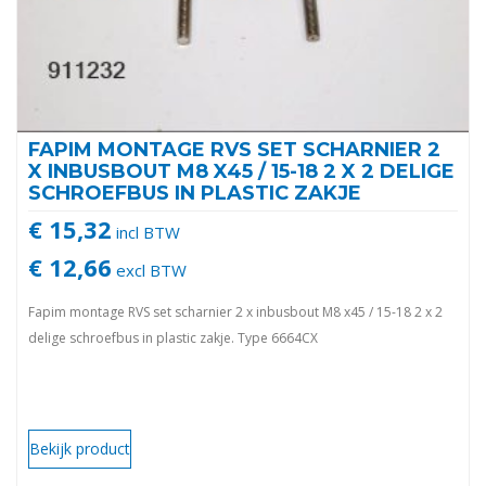
FAPIM MONTAGE RVS SET SCHARNIER 2
X INBUSBOUT M8 X45 / 15-18 2 X 2 DELIGE
SCHROEFBUS IN PLASTIC ZAKJE
€ 15,32
incl BTW
€ 12,66
excl BTW
Fapim montage RVS set scharnier 2 x inbusbout M8 x45 / 15-18 2 x 2
delige schroefbus in plastic zakje. Type 6664CX
Bekijk product