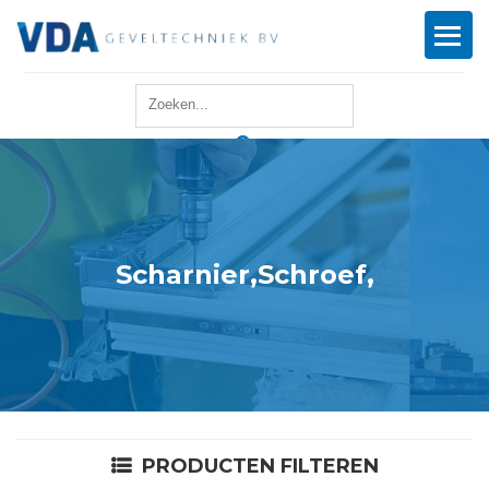
Home
Reparatie
Onderhoud
Scharnier,Schroef,
Merken
Producten
Offerte
PRODUCTEN FILTEREN
Actueel