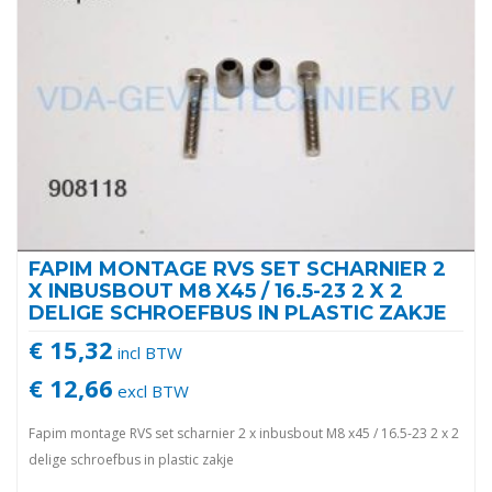
FAPIM MONTAGE RVS SET SCHARNIER 2
X INBUSBOUT M8 X45 / 16.5-23 2 X 2
DELIGE SCHROEFBUS IN PLASTIC ZAKJE
€ 15,32
incl BTW
€ 12,66
excl BTW
Fapim montage RVS set scharnier 2 x inbusbout M8 x45 / 16.5-23 2 x 2
delige schroefbus in plastic zakje