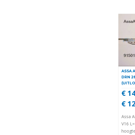
ASSA 
DRN 28
(UITL
€ 1
€ 1
Assa A
V16 L=
hoogt