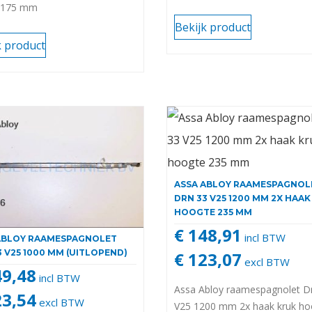
 1175 mm
Bekijk product
k product
ASSA ABLOY RAAMESPAGNOL
DRN 33 V25 1200 MM 2X HAA
HOOGTE 235 MM
€ 148,91
incl BTW
ABLOY RAAMESPAGNOLET
3 V25 1000 MM (UITLOPEND)
€ 123,07
excl BTW
49,48
incl BTW
Assa Abloy raamespagnolet D
23,54
excl BTW
V25 1200 mm 2x haak kruk ho