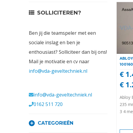
Contact
SOLLICITEREN?
Login
Ben jij die teamspeler met een
Vacatures
sociale inslag en ben je
enthousiast? Solliciteer dan bij ons!
ABLOY 
Mail je motivatie en cv naar
100160
info@vda-geveltechniek.nl
€ 1
€ 1
Meerval 11 4941 SK
info@vda-geveltechniek.nl
Abloy 
0162 511 720
235 mm
3 4 met
CATEGORIEËN