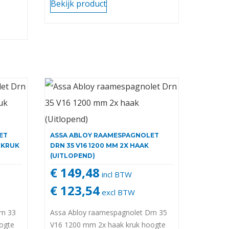
Bekijk product
ET
ASSA ABLOY RAAMESPAGNOLET
K KRUK
DRN 35 V16 1200 MM 2X HAAK
(UITLOPEND)
€ 149,48
incl BTW
€ 123,54
excl BTW
rn 33
Assa Abloy raamespagnolet Drn 35
ogte
V16 1200 mm 2x haak kruk hoogte