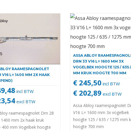
ASSA ABLOY RAAMESPAGNOL
DRN 33 V16 L= 1600 MM 3X
VOGELBEK HOOGTE 125 / 635 /
ABLOY RAAMESPAGNOLET
MM KRUK HOOGTE 700 MM
 V16 L= 1400 MM 2X HAAK
€ 245,50
OPEND)
incl BTW
49,48
€ 202,89
incl BTW
excl BTW
23,54
excl BTW
Assa Abloy raamespagnolet D
V16 L= 1600 mm 3x vogelbek
bloy raamespagnolet Drn 28
hoogte 125 / 635 / 1275 mm k
 1400 mm 2x haak kruk
hoogte 700 mm
e 400 mm Vogelbek hoogte