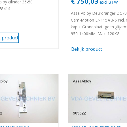
€ 750,03
loy cilinder 35-50
excl BTW
78414
Assa Abloy Deurdranger DC7
Cam-Motion EN1154 3-6 incl.
kap + Grondplaat, geen glijar
950-1400MM. Max. 120KG.
k product
Bekijk product