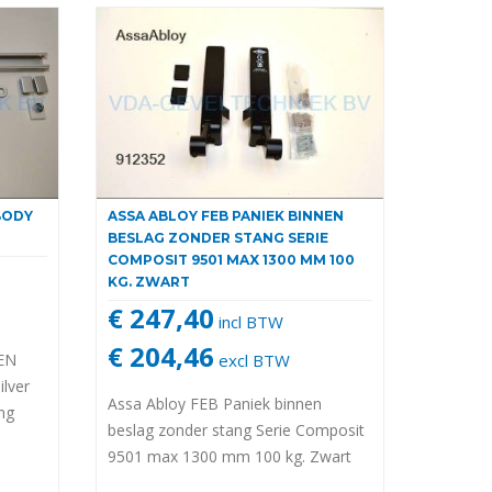
BODY
ASSA ABLOY FEB PANIEK BINNEN
BESLAG ZONDER STANG SERIE
COMPOSIT 9501 MAX 1300 MM 100
KG. ZWART
€ 247,40
incl BTW
€ 204,46
 EN
excl BTW
ilver
Assa Abloy FEB Paniek binnen
ang
beslag zonder stang Serie Composit
9501 max 1300 mm 100 kg. Zwart