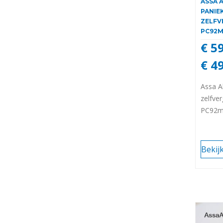
ASSA 
PANIE
ZELFV
PC92
€ 5
€ 4
Assa A
zelfv
PC92
Bekij