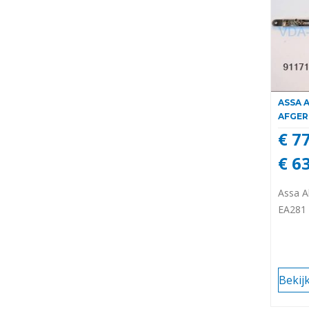
ASSA 
AFGER
€ 7
€ 6
Assa A
EA281
Bekij