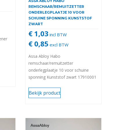
ASSA ABLOY HABO
REMSCHAAR/REMUITZETTER
ONDERLEGPLAATJE 10 VOOR
SCHUINE SPONNING KUNSTSTOF
ZWART
€ 1,03
incl BTW
ener
€ 0,85
excl BTW
Assa Abloy Habo
remschaar/remuitzetter
onderlegplaatje 10 voor schuine
 DC 30
sponning Kunststof zwart 17910001
Bekijk product