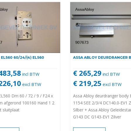
EL560 60/24/(4) EL560
ASSA ABLOY DEURDRANGER 
.483,58
€ 265,29
incl BTW
incl BTW
.226,10
€ 219,25
excl BTW
excl BTW
EL560 Drn 60 / 72 / 9 / F24 x
Assa Abloy deurdranger body
 afgerond 100160 Hand 1 2
1154 SEE 2/3/4 DC140.0-EV1 Z
 sluitplaat
Silber + Assa Abloy Geleidest
G143 DC G143-EV1 Zilver