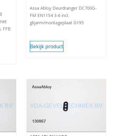
Assa Abloy Deurdranger DC700G-
00
FM EN1154 3-6 incl.
 met
glijarm/montageplaat G195
m. FFB
Bekijk product