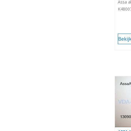
Assa ab
K4800
Bekij