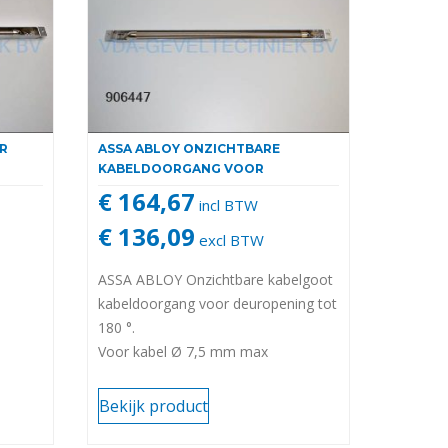
R
ASSA ABLOY ONZICHTBARE
KABELDOORGANG VOOR
€ 164,67
incl BTW
€ 136,09
excl BTW
ASSA ABLOY Onzichtbare kabelgoot
kabeldoorgang voor deuropening tot
180 °.
Voor kabel Ø 7,5 mm max
EA281100000
Bekijk product