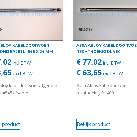
ABLOY KABELDOORVOER
ASSA ABLOY KABELDOORVOE
OND EA281 L=545 X 24 MM
RECHTHOEKIG DL480
7,02
€ 77,02
incl BTW
incl BTW
3,65
€ 63,65
excl BTW
excl BTW
bloy kabeldoorvoer afgerond
Assa Abloy kabeldoorvoer
 L=545x 24 mm
rechthoekig DL480
k product
Bekijk product