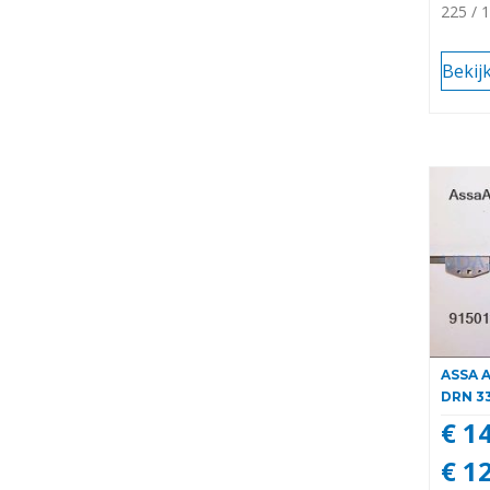
225 /
Bekij
ASSA 
DRN 3
€ 1
€ 1