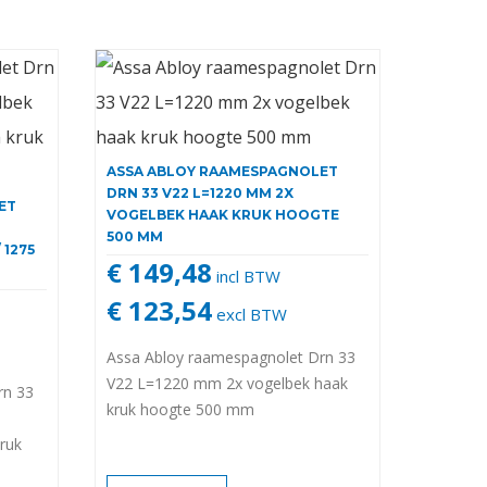
ASSA ABLOY RAAMESPAGNOLET
DRN 33 V22 L=1220 MM 2X
ET
VOGELBEK HAAK KRUK HOOGTE
500 MM
 1275
€ 149,48
incl BTW
€ 123,54
excl BTW
Assa Abloy raamespagnolet Drn 33
V22 L=1220 mm 2x vogelbek haak
rn 33
kruk hoogte 500 mm
ruk