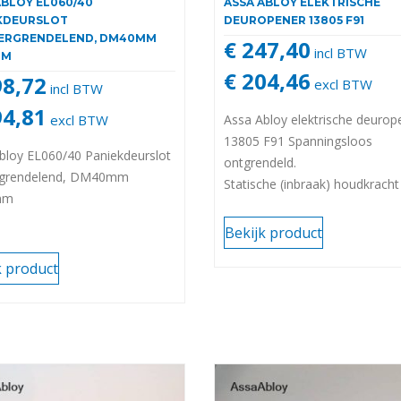
ABLOY EL060/40
ASSA ABLOY ELEKTRISCHE
KDEURSLOT
DEUROPENER 13805 F91
ERGRENDELEND, DM40MM
€ 247,40
incl BTW
MM
€ 204,46
98,72
excl BTW
incl BTW
94,81
excl BTW
Assa Abloy elektrische deurop
13805 F91 Spanningsloos
bloy EL060/40 Paniekdeurslot
ontgrendeld.
ergrendelend, DM40mm
Statische (inbraak) houdkracht
mm
(N)3750
Max. dagschootvoorbelasting
Bekijk product
66x16x25,5 mm
k product