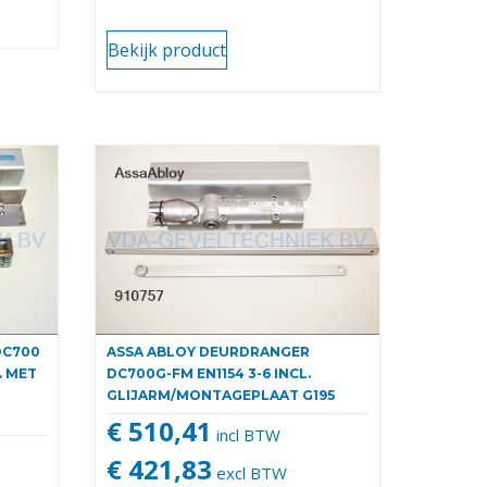
Bekijk product
DC700
ASSA ABLOY DEURDRANGER
. MET
DC700G-FM EN1154 3-6 INCL.
GLIJARM/MONTAGEPLAAT G195
€ 510,41
incl BTW
€ 421,83
excl BTW