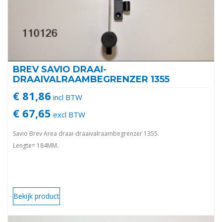
BREV SAVIO DRAAI-
DRAAIVALRAAMBEGRENZER 1355
€ 81,86
incl BTW
€ 67,65
excl BTW
Savio Brev Area draai-draaivalraambegrenzer 1355.
Lengte= 184MM.
Bekijk product