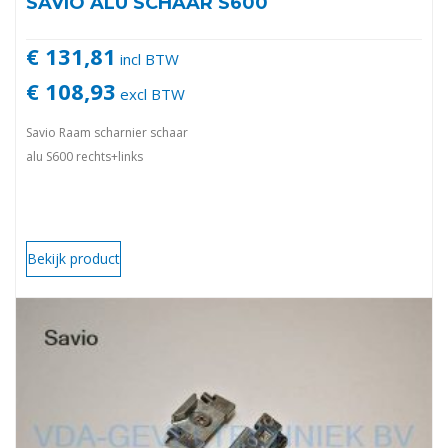
SAVIO ALU SCHAAR S600
€ 131,81
incl BTW
€ 108,93
excl BTW
Savio Raam scharnier schaar
alu S600 rechts+links
Bekijk product