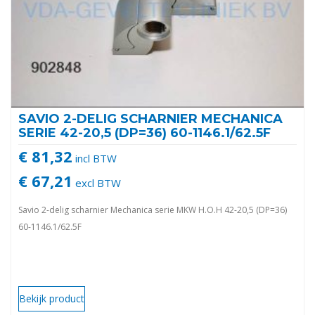
SAVIO 2-DELIG SCHARNIER MECHANICA
SERIE 42-20,5 (DP=36) 60-1146.1/62.5F
€ 81,32
incl BTW
€ 67,21
excl BTW
Savio 2-delig scharnier Mechanica serie MKW H.O.H 42-20,5 (DP=36)
60-1146.1/62.5F
Bekijk product