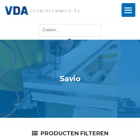
Home
Reparatie
Onderhoud
Savio
Merken
Producten
Offerte
PRODUCTEN FILTEREN
Actueel