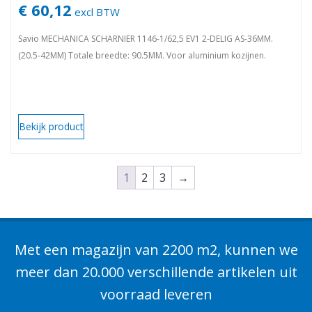
€ 60,12
excl BTW
Savio MECHANICA SCHARNIER 1146-1/62,5 EV1 2-DELIG AS-36MM.
(20.5-42MM) Totale breedte: 90.5MM. Voor aluminium kozijnen.
Bekijk product
1
2
3
→
Met een magazijn van 2200 m2, kunnen we
meer dan 20.000 verschillende artikelen uit
voorraad leveren