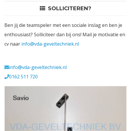
SOLLICITEREN?
Contact
Ben jij die teamspeler met een sociale inslag en ben je
Login
enthousiast? Solliciteer dan bij ons! Mail je motivatie en
cv naar
info@vda-geveltechniek.nl
Vacatures
Meerval 11 4941 SK
info@vda-geveltechniek.nl
0162 511 720