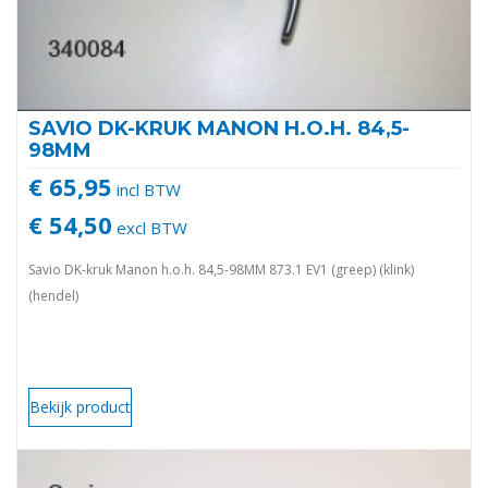
SAVIO DK-KRUK MANON H.O.H. 84,5-
98MM
€ 65,95
incl BTW
€ 54,50
excl BTW
Savio DK-kruk Manon h.o.h. 84,5-98MM 873.1 EV1 (greep) (klink)
(hendel)
Bekijk product