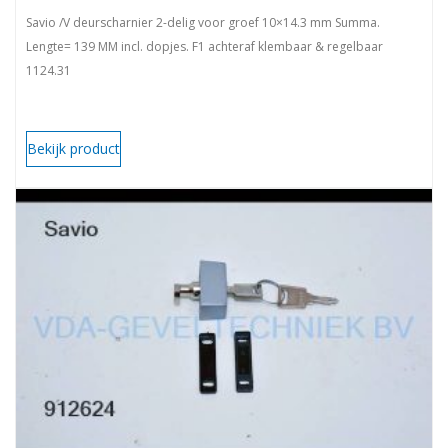
Savio /V deurscharnier 2-delig voor groef 10×14.3 mm Summa.
Lengte= 139 MM incl. dopjes. F1 achteraf klembaar & regelbaar
1124.31
Bekijk product