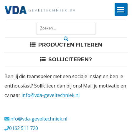
Home
PRODUCTEN FILTEREN
Reparatie
SOLLICITEREN?
Onderhoud
Ben jij die teamspeler met een sociale inslag en ben je
Merken
enthousiast? Solliciteer dan bij ons! Mail je motivatie en
cv naar
info@vda-geveltechniek.nl
Producten
Meerval 11 4941 SK
Offerte
info@vda-geveltechniek.nl
0162 511 720
Actueel