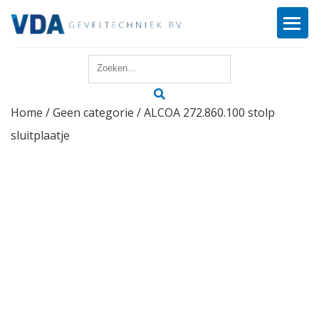
Home
Home
/
Geen categorie
/ ALCOA 272.860.100 stolp
Reparatie
sluitplaatje
Onderhoud
Merken
Producten
Offerte
Actueel