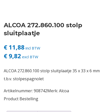
Contact
ALCOA 272.860.100 stolp
Login
sluitplaatje
Vacatures
€ 11,88
incl BTW
€ 9,82
excl BTW
ALCOA 272.860.100 stolp sluitplaatje 35 x 33 x 6 mm
t.b.v. stolpespagnolet
Artikelnummer:
908742
Merk:
Alcoa
Product Bestelling