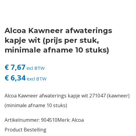
Contact
Alcoa Kawneer afwaterings
Login
kapje wit (prijs per stuk,
Vacatures
minimale afname 10 stuks)
€ 7,67
incl BTW
€ 6,34
excl BTW
Alcoa Kawneer afwaterings kapje wit 271047 (kawneer)
(minimale afname 10 stuks)
Artikelnummer:
904510
Merk:
Alcoa
Product Bestelling