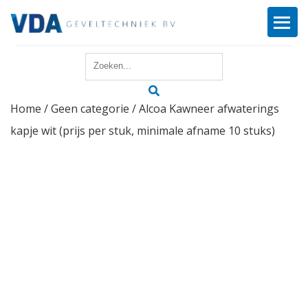
Home
Home
/
Geen categorie
/ Alcoa Kawneer afwaterings
Reparatie
kapje wit (prijs per stuk, minimale afname 10 stuks)
Onderhoud
Merken
Producten
Offerte
Actueel