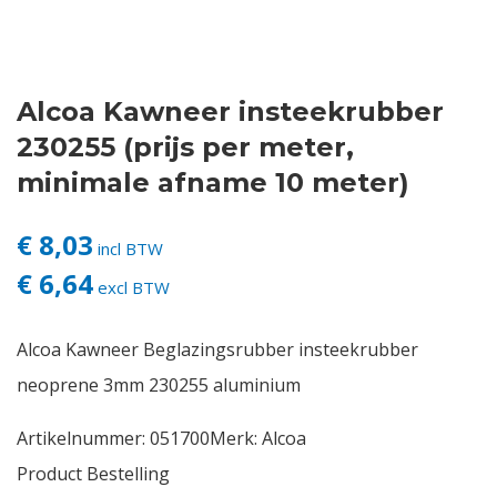
Contact
Alcoa Kawneer insteekrubber
Login
230255 (prijs per meter,
Vacatures
minimale afname 10 meter)
€ 8,03
incl BTW
€ 6,64
excl BTW
Alcoa Kawneer Beglazingsrubber insteekrubber
neoprene 3mm 230255 aluminium
Artikelnummer:
051700
Merk:
Alcoa
Product Bestelling