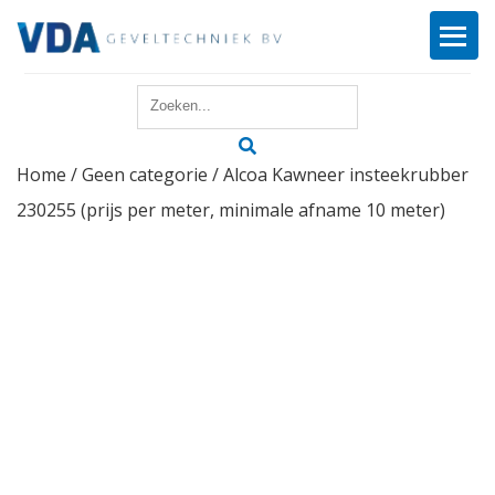
Home
Home
/
Geen categorie
/ Alcoa Kawneer insteekrubber
Reparatie
230255 (prijs per meter, minimale afname 10 meter)
Onderhoud
Merken
Producten
Offerte
Actueel