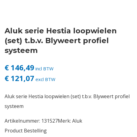
Contact
Aluk serie Hestia loopwielen
Login
(set) t.b.v. Blyweert profiel
Vacatures
systeem
€ 146,49
incl BTW
€ 121,07
excl BTW
Aluk serie Hestia loopwielen (set) t.b.v. Blyweert profiel
systeem
Artikelnummer:
131527
Merk:
Aluk
Product Bestelling