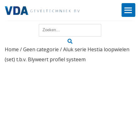
Home
Home
/
Geen categorie
/ Aluk serie Hestia loopwielen
Reparatie
(set) t.b.v. Blyweert profiel systeem
Onderhoud
Merken
Producten
Offerte
Actueel