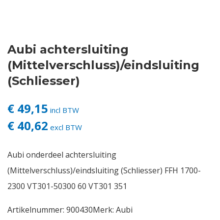
Contact
Aubi achtersluiting
Login
(Mittelverschluss)/eindsluiting
Vacatures
(Schliesser)
€ 49,15
incl BTW
€ 40,62
excl BTW
Aubi onderdeel achtersluiting
(Mittelverschluss)/eindsluiting (Schliesser) FFH 1700-
2300 VT301-50300 60 VT301 351
Artikelnummer:
900430
Merk:
Aubi