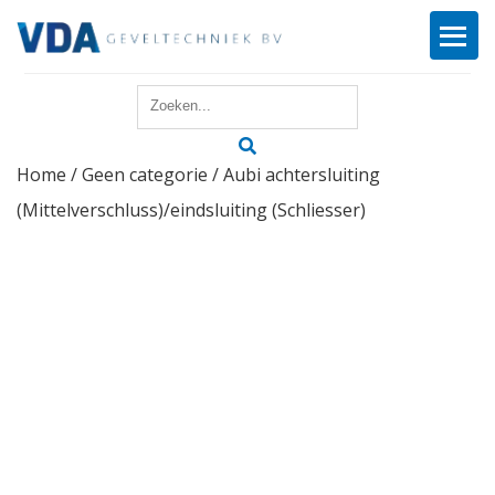
Home
Home
/
Geen categorie
/ Aubi achtersluiting
Reparatie
(Mittelverschluss)/eindsluiting (Schliesser)
Onderhoud
Merken
Producten
Offerte
Actueel