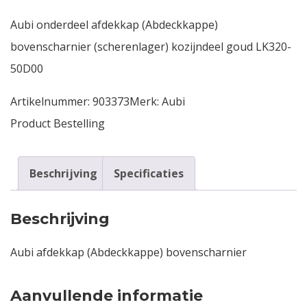
Aubi onderdeel afdekkap (Abdeckkappe)
Contact
bovenscharnier (scherenlager) kozijndeel goud LK320-
Login
50D00
Artikelnummer:
903373
Merk:
Aubi
Vacatures
Product Bestelling
Beschrijving
Specificaties
Beschrijving
Aubi afdekkap (Abdeckkappe) bovenscharnier
Aanvullende informatie