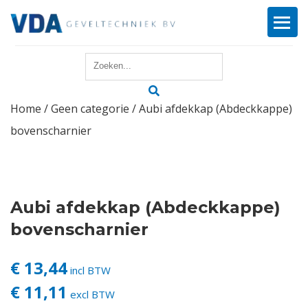
Home
Home
/
Geen categorie
/ Aubi afdekkap (Abdeckkappe)
Reparatie
bovenscharnier
Onderhoud
Merken
Aubi afdekkap (Abdeckkappe)
Producten
bovenscharnier
Offerte
€ 13,44
incl BTW
€ 11,11
excl BTW
Actueel