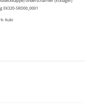
Abdeckkappe) onderscharnier (Ecklager)
big EK320-5RD00_0001
rk:
Aubi