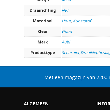
Draairichting
NvT
Materiaal
Hout
,
Kunststof
Kleur
Goud
Merk
Aubi
Producttype
Scharnier,Draaikiepbeslag
Met een magazijn van 2200 m
ALGEMEEN
INFO