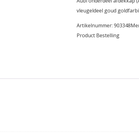
Aubi onderdeel afdekkap (
vleugeldeel goud goldfar
Artikelnummer:
903348
Me
Product Bestelling