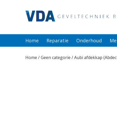
Home
Reparatie
Home
Reparatie
Onderhoud
Me
Onderhoud
Home
/
Geen categorie
/ Aubi afdekkap (Abde
Merken
Producten
Offerte
Actueel