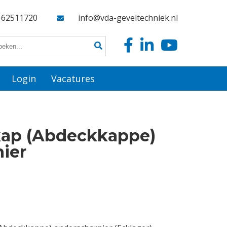
162511720
info@vda-geveltechniek.nl
Login
Vacatures
kap (Abdeckkappe)
ier