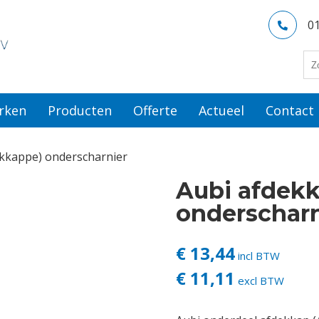
0
rken
Producten
Offerte
Actueel
Contact
ckkappe) onderscharnier
Aubi afdek
onderscharn
€ 13,44
incl BTW
€ 11,11
excl BTW