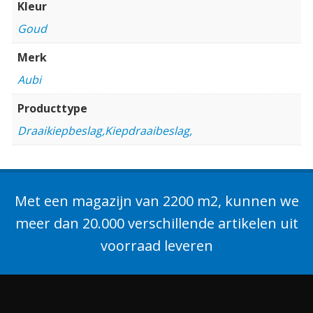
Kleur
Goud
Merk
Aubi
Producttype
Draaikiepbeslag,Kiepdraaibeslag,
Met een magazijn van 2200 m2, kunnen we
meer dan 20.000 verschillende artikelen uit
voorraad leveren