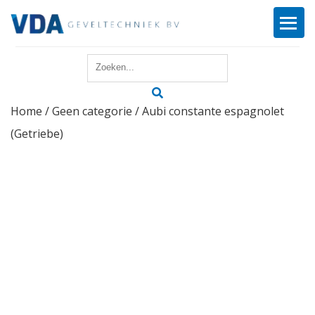
Home
Home
/
Geen categorie
/ Aubi constante espagnolet
Reparatie
(Getriebe)
Onderhoud
Merken
Producten
Offerte
Actueel