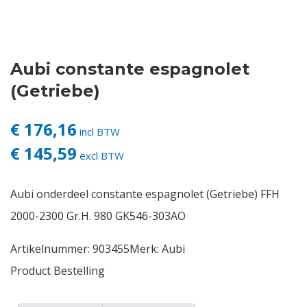
Contact
Aubi constante espagnolet
Login
(Getriebe)
Vacatures
€ 176,16
incl BTW
€ 145,59
excl BTW
Aubi onderdeel constante espagnolet (Getriebe) FFH
2000-2300 Gr.H. 980 GK546-303AO
Artikelnummer:
903455
Merk:
Aubi
Product Bestelling