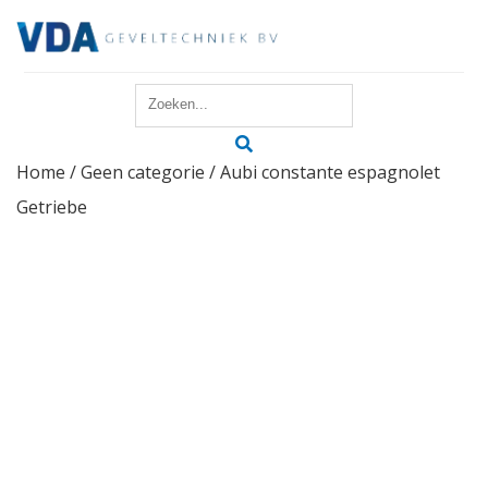
Home
Home
/
Geen categorie
/ Aubi constante espagnolet
Reparatie
Getriebe
Onderhoud
Merken
Producten
Offerte
Actueel