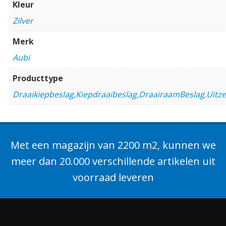
Kleur
Zilver
Merk
Aubi
Producttype
Draaikiepbeslag,Kiepdraaibeslag,DraairaamBeslag,Uitz
Met een magazijn van 2200 m2, kunnen we
meer dan 20.000 verschillende artikelen uit
voorraad leveren