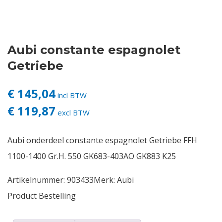
Contact
Aubi constante espagnolet
Login
Getriebe
Vacatures
€ 145,04
incl BTW
€ 119,87
excl BTW
Aubi onderdeel constante espagnolet Getriebe FFH
1100-1400 Gr.H. 550 GK683-403AO GK883 K25
Artikelnummer:
903433
Merk:
Aubi
Product Bestelling