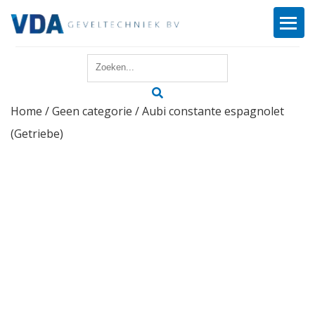
Home
Home
/
Geen categorie
/ Aubi constante espagnolet
Reparatie
(Getriebe)
Onderhoud
Merken
Producten
Offerte
Actueel