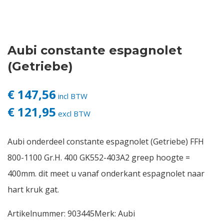
Contact
Aubi constante espagnolet
Login
(Getriebe)
Vacatures
€ 147,56
incl BTW
€ 121,95
excl BTW
Aubi onderdeel constante espagnolet (Getriebe) FFH
800-1100 Gr.H. 400 GK552-403A2 greep hoogte =
400mm. dit meet u vanaf onderkant espagnolet naar
hart kruk gat.
Artikelnummer:
903445
Merk:
Aubi