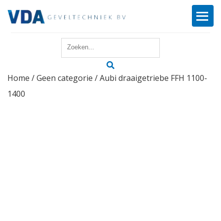
Home
Home
/
Geen categorie
/ Aubi draaigetriebe FFH 1100-
Reparatie
1400
Onderhoud
Merken
Producten
Offerte
Actueel