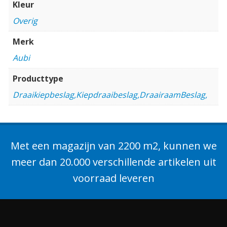
Kleur
Overig
Merk
Aubi
Producttype
Draaikiepbeslag,Kiepdraaibeslag,DraairaamBeslag,
Met een magazijn van 2200 m2, kunnen we
meer dan 20.000 verschillende artikelen uit
voorraad leveren