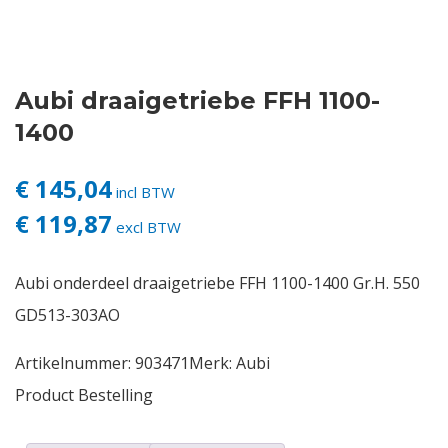
Contact
Aubi draaigetriebe FFH 1100-
Login
1400
Vacatures
€ 145,04
incl BTW
€ 119,87
excl BTW
Aubi onderdeel draaigetriebe FFH 1100-1400 Gr.H. 550
GD513-303AO
Artikelnummer:
903471
Merk:
Aubi
Product Bestelling