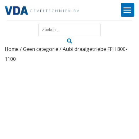
Home
Home
/
Geen categorie
/ Aubi draaigetriebe FFH 800-
Reparatie
1100
Onderhoud
Merken
Producten
Offerte
Actueel