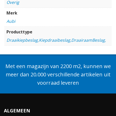
Overig
Merk
Aubi
Producttype
Draaikiepbeslag,Kiepdraaibeslag,DraairaamBeslag,
Met een magazijn van 2200 m2, kunnen we
meer dan 20.000 verschillende artikelen uit
voorraad leveren
ALGEMEEN