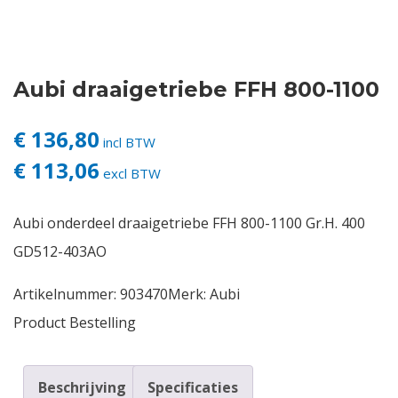
Contact
Aubi draaigetriebe FFH 800-1100
Login
€ 136,80
Vacatures
incl BTW
€ 113,06
excl BTW
Aubi onderdeel draaigetriebe FFH 800-1100 Gr.H. 400
GD512-403AO
Artikelnummer:
903470
Merk:
Aubi
Product Bestelling
Beschrijving
Specificaties