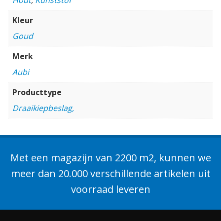
Kleur
Goud
Merk
Aubi
Producttype
Draaikiepbeslag,
Met een magazijn van 2200 m2, kunnen we
meer dan 20.000 verschillende artikelen uit
voorraad leveren