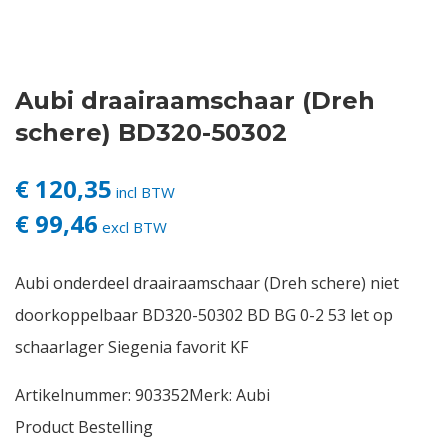
Contact
Aubi draairaamschaar (Dreh
Login
schere) BD320-50302
Vacatures
€ 120,35
incl BTW
€ 99,46
excl BTW
Aubi onderdeel draairaamschaar (Dreh schere) niet
doorkoppelbaar BD320-50302 BD BG 0-2 53 let op
schaarlager Siegenia favorit KF
Artikelnummer:
903352
Merk:
Aubi
Product Bestelling