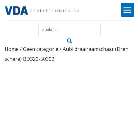
Home
Home
/
Geen categorie
/ Aubi draairaamschaar (Dreh
Reparatie
schere) BD320-50302
Onderhoud
Merken
Producten
Offerte
Actueel