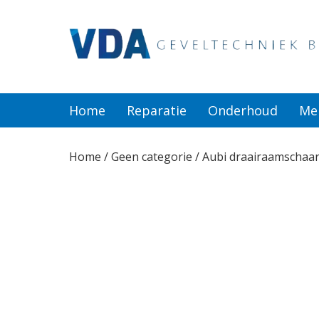
Home
Reparatie
Home
Reparatie
Onderhoud
Me
Onderhoud
Home
/
Geen categorie
/ Aubi draairaamschaar
Merken
Producten
Offerte
Actueel