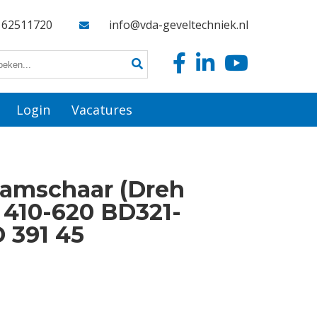
162511720
info@vda-geveltechniek.nl
Login
Vacatures
aamschaar (Dreh
 410-620 BD321-
 391 45