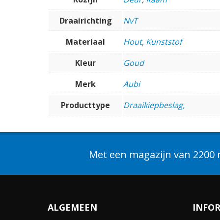
Draairichting
NvT
Materiaal
Hout
,
Kunststof
Kleur
Goud
Merk
Aubi
Producttype
Draaikiepbeslag,
Met een magazijn van 2200 m
ALGEMEEN
INFO