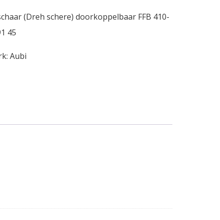
chaar (Dreh schere) doorkoppelbaar FFB 410-
1 45
rk:
Aubi