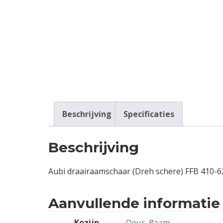
Contact
Login
Vacatures
Beschrijving
Specificaties
Beschrijving
Aubi draairaamschaar (Dreh schere) FFB 410-
Aanvullende informatie
Kozijn
Deur
,
Raam