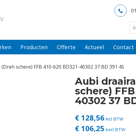
0
rken
Producten
Offerte
Actueel
Contact
 (Dreh schere) FFB 410-620 BD321-40302 37 BD 391 45
Aubi draair
schere) FFB
40302 37 BD
€ 128,56
incl BTW
€ 106,25
excl BTW