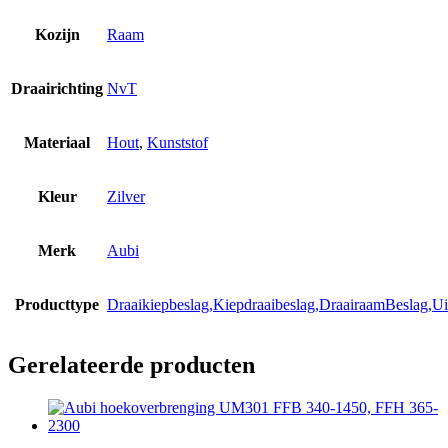
Kozijn
Raam
Draairichting
NvT
Materiaal
Hout
,
Kunststof
Kleur
Zilver
Merk
Aubi
Producttype
Draaikiepbeslag,Kiepdraaibeslag,DraairaamBeslag,U
Gerelateerde producten