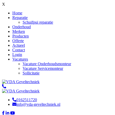
X
Home
Reparatie
Schuifpui reparatie
Onderhoud
Merken
Producten
Offerte
Actueel
Contact
Login
Vacatures
Vacature Onderhoudsmonteur
Vacature Servicemonteur
Sollicitatie
0162511720
info@vda-geveltechniek.nl