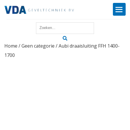
Home
Home
/
Geen categorie
/ Aubi draaisluiting FFH 1400-
Reparatie
1700
Onderhoud
Merken
Producten
Offerte
Actueel