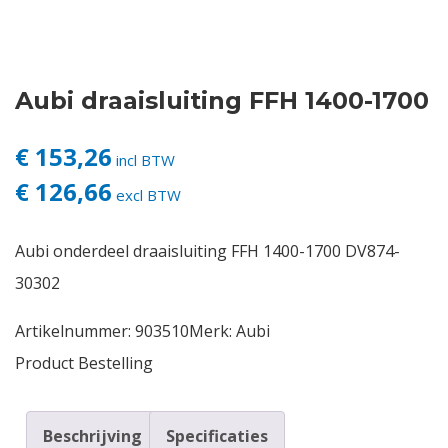
Contact
Aubi draaisluiting FFH 1400-1700
Login
€ 153,26
Vacatures
incl BTW
€ 126,66
excl BTW
Aubi onderdeel draaisluiting FFH 1400-1700 DV874-
30302
Artikelnummer:
903510
Merk:
Aubi
Product Bestelling
Beschrijving
Specificaties