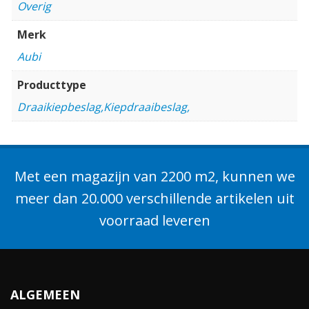
Overig
Merk
Aubi
Producttype
Draaikiepbeslag,Kiepdraaibeslag,
Met een magazijn van 2200 m2, kunnen we
meer dan 20.000 verschillende artikelen uit
voorraad leveren
ALGEMEEN