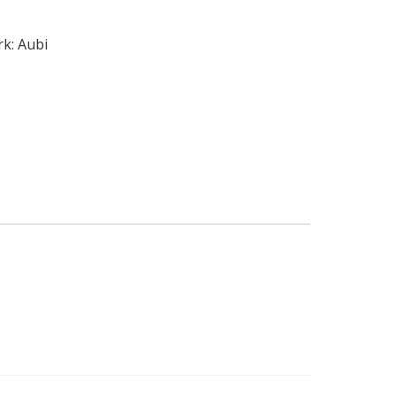
rk:
Aubi