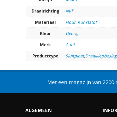
Draairichting
NvT
Materiaal
Hout
,
Kunststof
Kleur
Overig
Merk
Aubi
Producttype
Sluitplaat,Draaikiepbeslag
Met een magazijn van 2200 m
ALGEMEEN
INFO