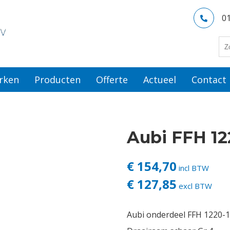
0
rken
Producten
Offerte
Actueel
Contact
Aubi FFH 12
€ 154,70
incl BTW
€ 127,85
excl BTW
Aubi onderdeel FFH 1220-