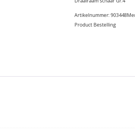
Draairaam schaar Gr.4
Artikelnummer:
903448
Me
Product Bestelling