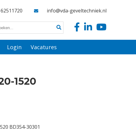
162511720
info@vda-geveltechniek.nl
Login
Vacatures
20-1520
1520 BD354-30301