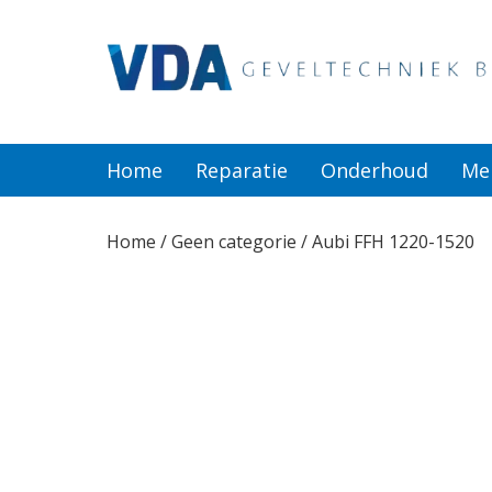
Home
Reparatie
Home
Reparatie
Onderhoud
Me
Onderhoud
Home
/
Geen categorie
/ Aubi FFH 1220-1520
Merken
Producten
Offerte
Actueel