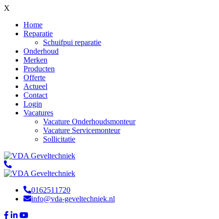
X
Home
Reparatie
Schuifpui reparatie
Onderhoud
Merken
Producten
Offerte
Actueel
Contact
Login
Vacatures
Vacature Onderhoudsmonteur
Vacature Servicemonteur
Sollicitatie
0162511720
info@vda-geveltechniek.nl