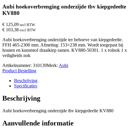
Aubi hoekoverbrenging onderzijde tbv kiepgedeelte
KV880
€ 125,09
incl BTW
€ 103,38
excl BTW
Aubi hoekoverbrenging onderzijde ter behoeve van kiepgedeelte.
FFH 465-2300 mm. Afmeting: 153×238 mm. Wordt toegepast bij
houten en kunststof draaikiep ramen. KV880-50301. 1 x rolnok 1 x
veiligheids nok
Artikelnummer:
310139
Merk:
Aubi
Product Bestelling
Beschrijving
Specificaties
Beschrijving
Aubi hoekoverbrenging onderzijde tbv kiepgedeelte KV880
Aanvullende informatie