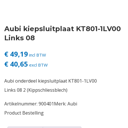
Contact
Aubi kiepsluitplaat KT801-1LV00
Login
Links 08
Vacatures
€ 49,19
incl BTW
€ 40,65
excl BTW
Aubi onderdeel kiepsluitplaat KT801-1LV00
Links 08 2 (Kippschliessblech)
Artikelnummer:
900401
Merk:
Aubi
Product Bestelling