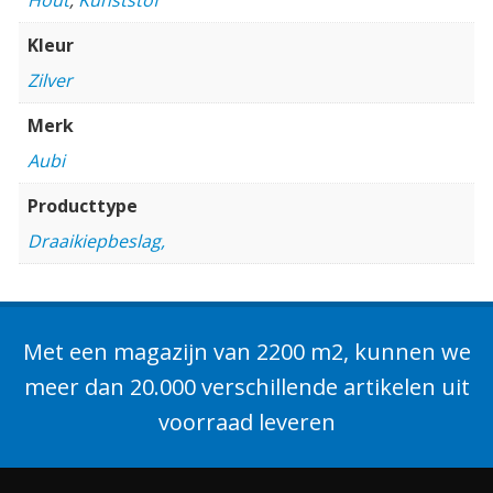
Kleur
Zilver
Merk
Aubi
Producttype
Draaikiepbeslag,
Met een magazijn van 2200 m2, kunnen we
meer dan 20.000 verschillende artikelen uit
voorraad leveren