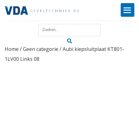
Home
Home
/
Geen categorie
/ Aubi kiepsluitplaat KT801-
Reparatie
1LV00 Links 08
Onderhoud
Merken
Producten
Offerte
Actueel