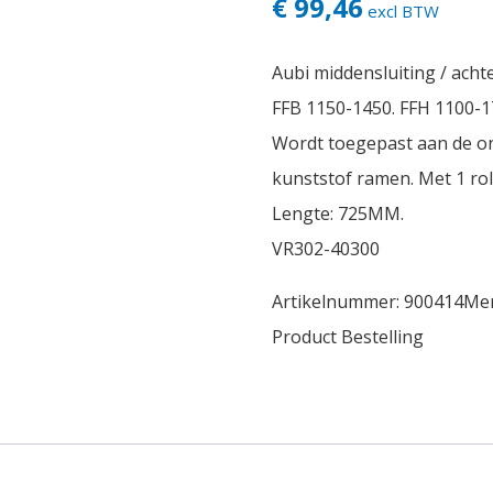
€ 99,46
excl BTW
Aubi middensluiting / achte
FFB 1150-1450. FFH 1100-1
Wordt toegepast aan de on
kunststof ramen. Met 1 ro
Lengte: 725MM.
VR302-40300
Artikelnummer:
900414
Me
Product Bestelling