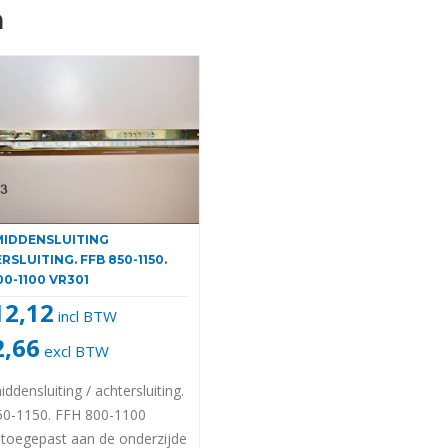
n
MIDDENSLUITING
RSLUITING. FFB 850-1150.
00-1100 VR301
12,12
incl BTW
2,66
excl BTW
iddensluiting / achtersluiting.
50-1150. FFH 800-1100
toegepast aan de onderzijde