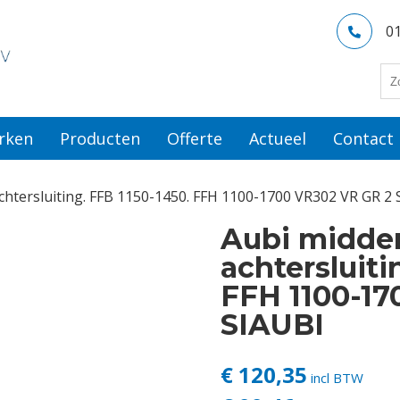
0
rken
Producten
Offerte
Actueel
Contact
chtersluiting. FFB 1150-1450. FFH 1100-1700 VR302 VR GR 2
Aubi midden
achtersluiti
FFH 1100-17
SIAUBI
€ 120,35
incl BTW