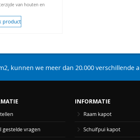
terzijde van houten en
tof ramen. Met 1 rolnok.
e: 500MM.
k product
-40300
2, kunnen we meer dan 20.000 verschillende ar
RMATIE
INFORMATIE
tellen
Raam kapot
l gestelde vragen
Schuifpui kapot