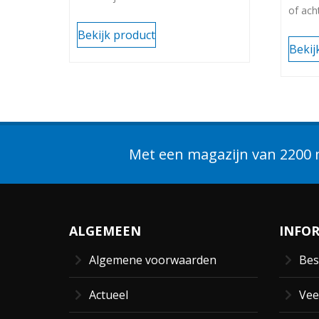
of ach
kunststof ramen.
kunsts
Met 2 rolnokken.
Bekijk product
Lengt
Lengte: 1325MM.
Bekij
VR301
VR303-40300 Gr.3
Met een magazijn van 2200 m
ALGEMEEN
INFO
Algemene voorwaarden
Bes
Actueel
Vee