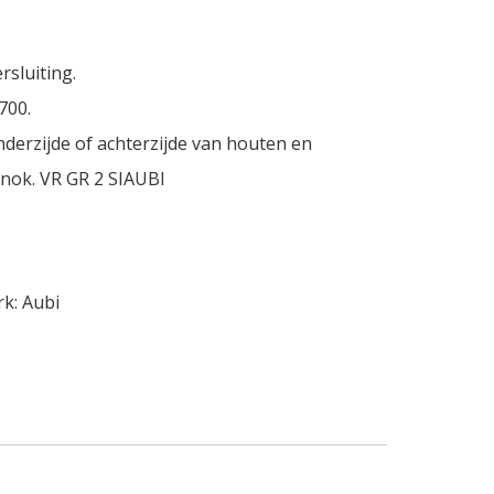
rsluiting.
700.
derzijde of achterzijde van houten en
lnok. VR GR 2 SIAUBI
rk:
Aubi