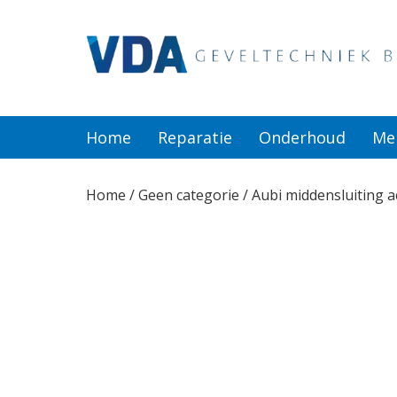
Home
Reparatie
Home
Reparatie
Onderhoud
Me
Onderhoud
Home
/
Geen categorie
/ Aubi middensluiting a
Merken
Producten
Offerte
Actueel