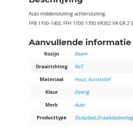
Aubi middensluiting achtersluiting.
FFB 1150-1450. FFH 1100-1700 VR302 VR GR 2 
Aanvullende informatie
Kozijn
Raam
Draairichting
NvT
Materiaal
Hout
,
Kunststof
Kleur
Overig
Merk
Aubi
Producttype
Sluitplaat,Draaikiepbeslag