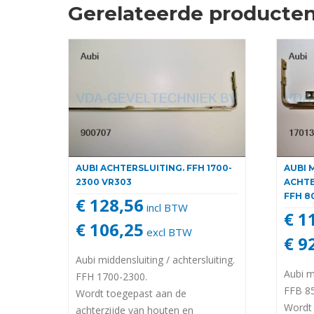
Gerelateerde producte
AUBI ACHTERSLUITING. FFH 1700-
AUBI 
2300 VR303
ACHTE
FFH 8
€ 128,56
incl BTW
€ 1
€ 106,25
excl BTW
€ 9
Aubi middensluiting / achtersluiting.
Aubi m
FFH 1700-2300.
FFB 8
Wordt toegepast aan de
Wordt 
achterzijde van houten en