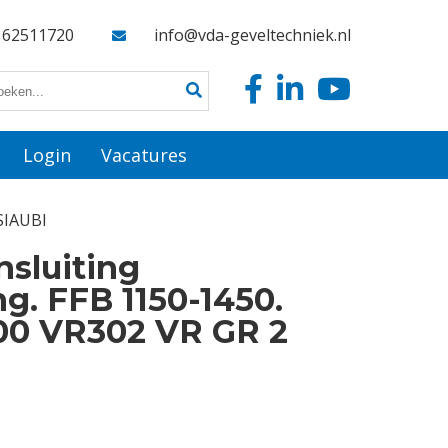
162511720
info@vda-geveltechniek.nl
Login
Vacatures
 SIAUBI
sluiting
ng. FFB 1150-1450.
00 VR302 VR GR 2