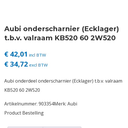
Contact
Aubi onderscharnier (Ecklager)
Login
t.b.v. valraam KB520 60 2W520
Vacatures
€ 42,01
incl BTW
€ 34,72
excl BTW
Aubi onderdeel onderscharnier (Ecklager) t.b.v. valraam
KB520 60 2W520
Artikelnummer:
903354
Merk:
Aubi
Product Bestelling