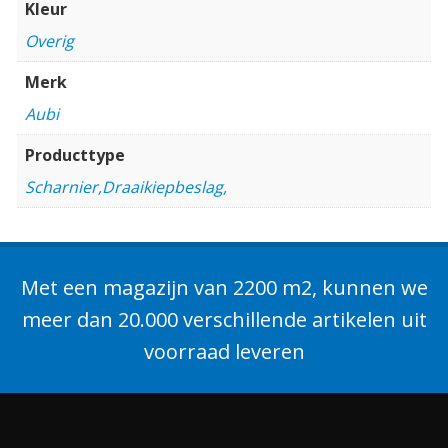
Kleur
Overig
Merk
Aubi
Producttype
Scharnier,Draaikiepbeslag,
Met een magazijn van 2200 m2, kunnen we
meer dan 20.000 verschillende artikelen uit
voorraad leveren