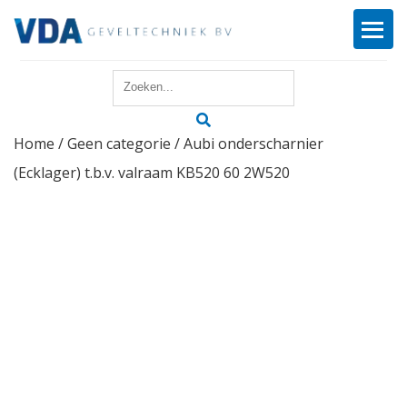
Home
Home
/
Geen categorie
/ Aubi onderscharnier
Reparatie
(Ecklager) t.b.v. valraam KB520 60 2W520
Onderhoud
Merken
Producten
Offerte
Actueel