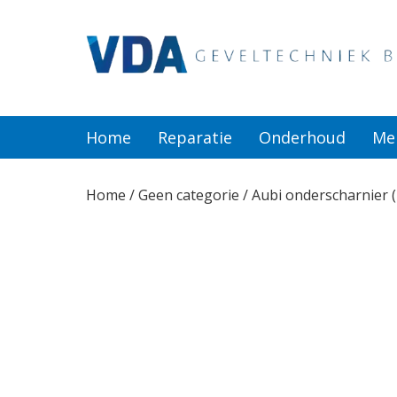
Home
Reparatie
Home
Reparatie
Onderhoud
Me
Onderhoud
Home
/
Geen categorie
/ Aubi onderscharnier (
Merken
Producten
Offerte
Actueel