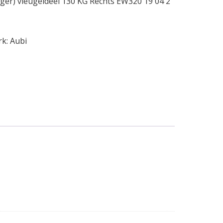
ager) vleugeldeel 130 KG Rechts EW320 19 04 2
rk:
Aubi