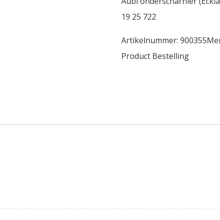
Aubi onderscharnier (Eckl
19 25 722
Artikelnummer:
900355
Me
Product Bestelling
0