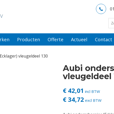
0
rken
Producten
Offerte
Actueel
Contact
Ecklager) vleugeldeel 130
Aubi onders
vleugeldeel
€ 42,01
incl BTW
€ 34,72
excl BTW