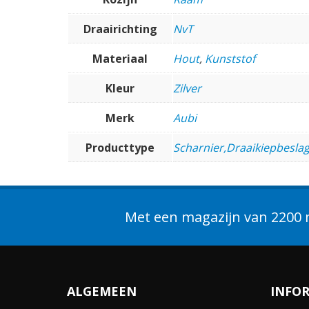
Draairichting
NvT
Materiaal
Hout
,
Kunststof
Kleur
Zilver
Merk
Aubi
Producttype
Scharnier,Draaikiepbeslag
Met een magazijn van 2200 m
ALGEMEEN
INFO