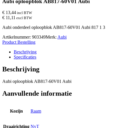
Aubi oploopblok AB817-60V01 Aubi
€ 13,44
incl BTW
€ 11,11
excl BTW
Aubi onderdeel oploopblok AB817-60V01 Aubi 817 1 3
Artikelnummer:
903349
Merk:
Aubi
Product Bestelling
Beschrijving
Specificaties
Beschrijving
Aubi oploopblok AB817-60V01 Aubi
Aanvullende informatie
Kozijn
Raam
Draairichting
NvT