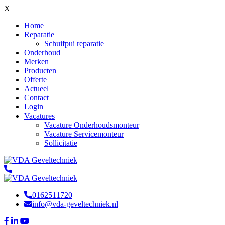
X
Home
Reparatie
Schuifpui reparatie
Onderhoud
Merken
Producten
Offerte
Actueel
Contact
Login
Vacatures
Vacature Onderhoudsmonteur
Vacature Servicemonteur
Sollicitatie
0162511720
info@vda-geveltechniek.nl