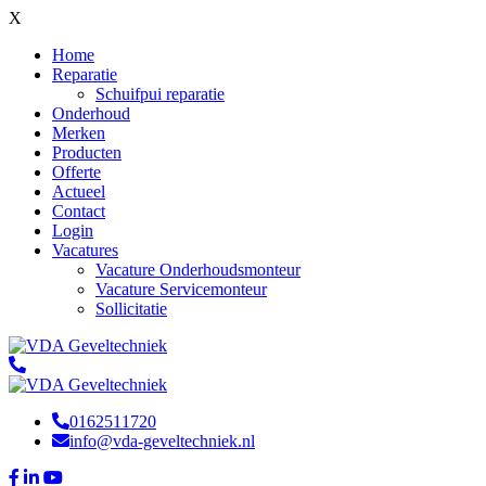
X
Home
Reparatie
Schuifpui reparatie
Onderhoud
Merken
Producten
Offerte
Actueel
Contact
Login
Vacatures
Vacature Onderhoudsmonteur
Vacature Servicemonteur
Sollicitatie
0162511720
info@vda-geveltechniek.nl