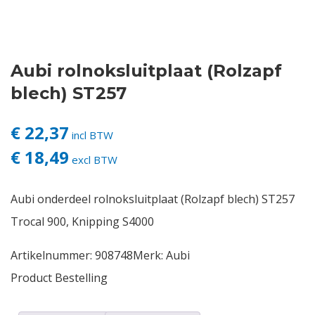
Contact
Aubi rolnoksluitplaat (Rolzapf
Login
blech) ST257
Vacatures
€ 22,37
incl BTW
€ 18,49
excl BTW
Aubi onderdeel rolnoksluitplaat (Rolzapf blech) ST257
Trocal 900, Knipping S4000
Artikelnummer:
908748
Merk:
Aubi
Product Bestelling