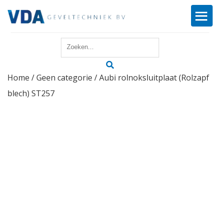
Home
Home
/
Geen categorie
/ Aubi rolnoksluitplaat (Rolzapf
Reparatie
blech) ST257
Onderhoud
Merken
Producten
Offerte
Actueel