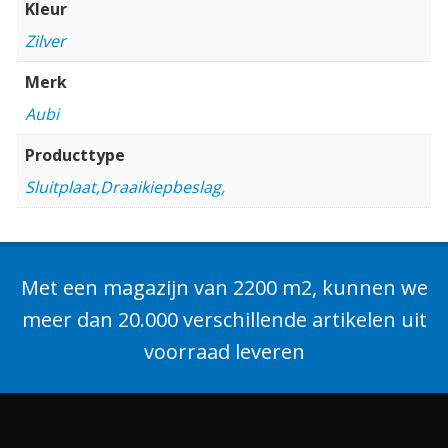
Kleur
Zilver
Merk
Aubi
Producttype
Sluitplaat,Draaikiepbeslag,
Met een magazijn van 2200 m2, kunnen we
meer dan 20.000 verschillende artikelen uit
voorraad leveren