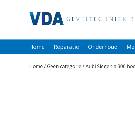
Home
Reparatie
Home
Reparatie
Onderhoud
Me
Onderhoud
Home
/
Geen categorie
/ Aubi Siegenia 300 h
Merken
Producten
Offerte
Actueel