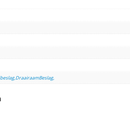
ibeslag,DraairaamBeslag,
n