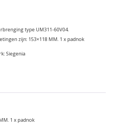
erbrenging type UM311-60V04.
tingen zijn: 153×118 MM. 1 x padnok
rk:
Siegenia
 MM. 1 x padnok