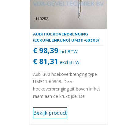
AUBI HOEKOVERBRENGING
(ECKUMLENKUNG) UM311-60303/
€ 98,39
incl BTW
€ 81,31
excl BTW
Aubi 300 hoekoverbrenging type
UM311-60303. Deze
hoekoverbrenging zit boven in het
raam aan de krukzijde. De
afmetingen zijn: 153×118 MM.
Type Siegenia Aubi AEUL3110-
Bekijk product
100061