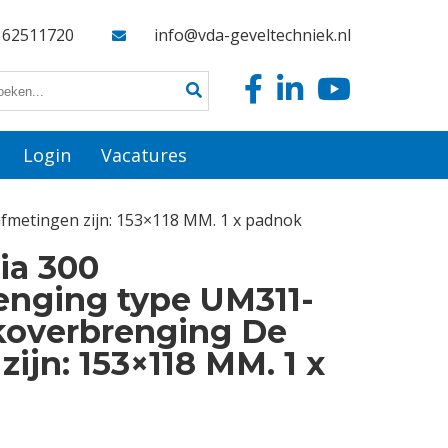
162511720
info@vda-geveltechniek.nl
Login
Vacatures
fmetingen zijn: 153×118 MM. 1 x padnok
ia 300
enging type UM311-
koverbrenging De
ijn: 153×118 MM. 1 x