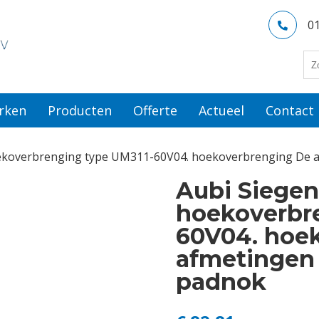
0
rken
Producten
Offerte
Actueel
Contact
oekoverbrenging type UM311-60V04. hoekoverbrenging De a
Aubi Siegen
hoekoverbr
60V04. hoe
afmetingen z
padnok