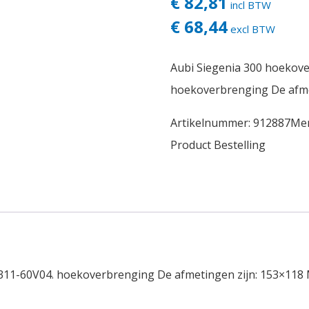
€ 82,81
incl BTW
€ 68,44
excl BTW
Aubi Siegenia 300 hoekov
hoekoverbrenging De afme
Artikelnummer:
912887
Me
Product Bestelling
11-60V04. hoekoverbrenging De afmetingen zijn: 153×118