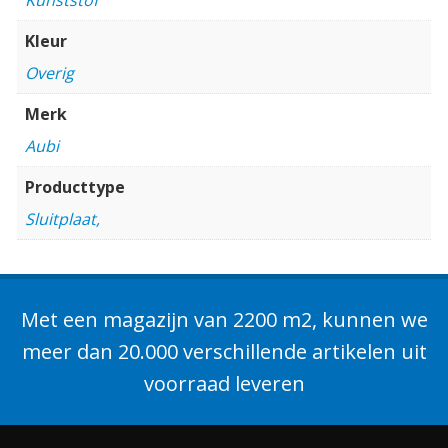
Kleur
Overig
Merk
Aubi
Producttype
Sluitplaat,
Met een magazijn van 2200 m2, kunnen we
meer dan 20.000 verschillende artikelen uit
voorraad leveren