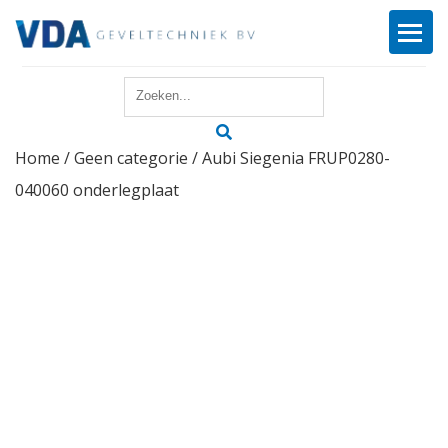
Home
Home
/
Geen categorie
/ Aubi Siegenia FRUP0280-
Reparatie
040060 onderlegplaat
Onderhoud
Merken
Producten
Offerte
Actueel