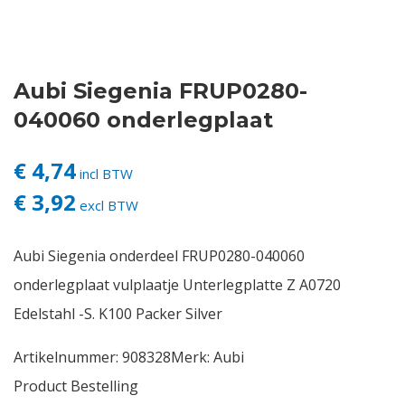
Contact
Aubi Siegenia FRUP0280-
Login
040060 onderlegplaat
Vacatures
€ 4,74
incl BTW
€ 3,92
excl BTW
Aubi Siegenia onderdeel FRUP0280-040060
onderlegplaat vulplaatje Unterlegplatte Z A0720
Edelstahl -S. K100 Packer Silver
Artikelnummer:
908328
Merk:
Aubi
Product Bestelling