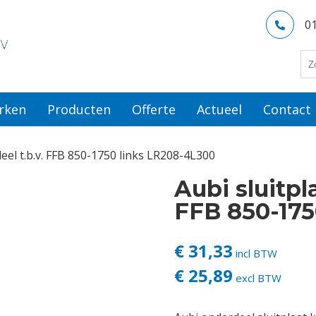
0
rken
Producten
Offerte
Actueel
Contact
deel t.b.v. FFB 850-1750 links LR208-4L300
Aubi sluitpla
FFB 850-175
€ 31,33
incl BTW
€ 25,89
excl BTW