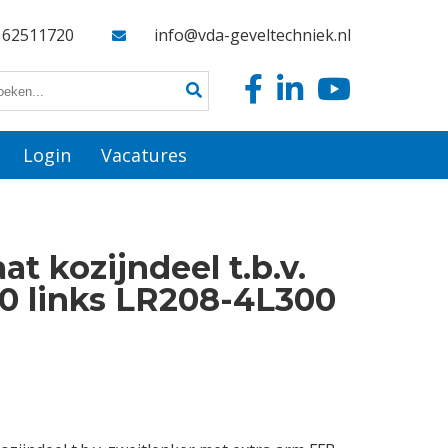
162511720
info@vda-geveltechniek.nl
Login
Vacatures
at kozijndeel t.b.v.
0 links LR208-4L300