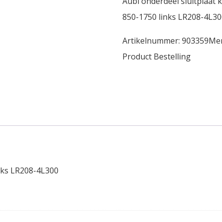
Aubi onderdeel sluitplaat k
850-1750 links LR208-4L30
Artikelnummer:
903359
Me
Product Bestelling
links LR208-4L300