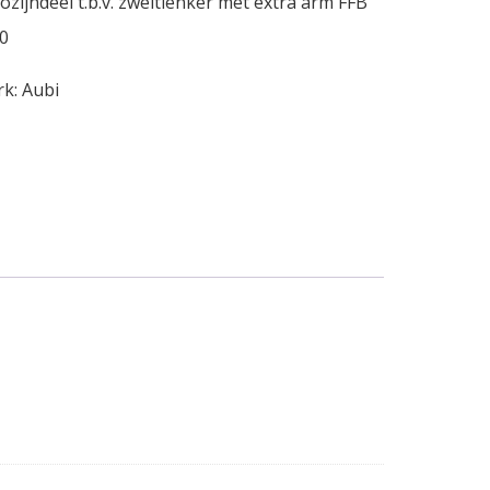
ozijndeel t.b.v. zweitlenker met extra arm FFB
0
rk:
Aubi