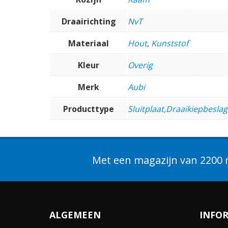
Draairichting
NvT
Materiaal
Hout
,
Kunststof
Kleur
Overig
Merk
Aubi
Producttype
Sluitplaat,Draaikiepbeslag
Met een magazijn van 2200 m
ALGEMEEN
INFO