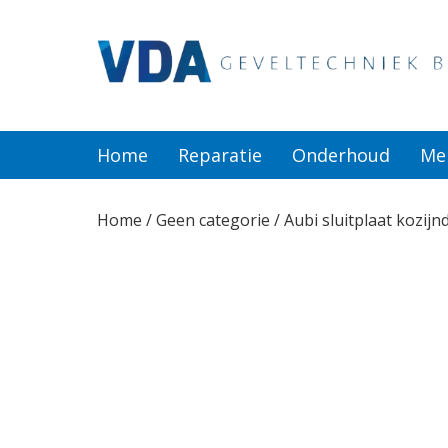
Home
Reparatie
Home
Reparatie
Onderhoud
Me
Onderhoud
Home
/
Geen categorie
/ Aubi sluitplaat kozijn
Merken
Producten
Offerte
Actueel