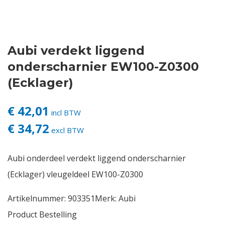
Contact
Aubi verdekt liggend
Login
onderscharnier EW100-Z0300
Vacatures
(Ecklager)
€ 42,01
incl BTW
€ 34,72
excl BTW
Aubi onderdeel verdekt liggend onderscharnier
(Ecklager) vleugeldeel EW100-Z0300
Artikelnummer:
903351
Merk:
Aubi
Product Bestelling