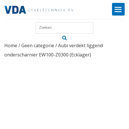
Home
Home
/
Geen categorie
/ Aubi verdekt liggend
Reparatie
onderscharnier EW100-Z0300 (Ecklager)
Onderhoud
Merken
Producten
Offerte
Actueel