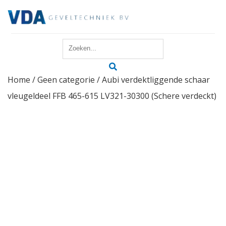
Home
Home
/
Geen categorie
/ Aubi verdektliggende schaar
Reparatie
vleugeldeel FFB 465-615 LV321-30300 (Schere verdeckt)
Onderhoud
Merken
Producten
Offerte
Actueel