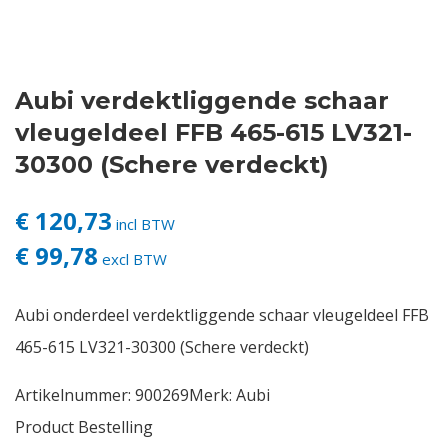
Contact
Aubi verdektliggende schaar
Login
vleugeldeel FFB 465-615 LV321-
Vacatures
30300 (Schere verdeckt)
€ 120,73
incl BTW
€ 99,78
excl BTW
Aubi onderdeel verdektliggende schaar vleugeldeel FFB
465-615 LV321-30300 (Schere verdeckt)
Artikelnummer:
900269
Merk:
Aubi
Product Bestelling