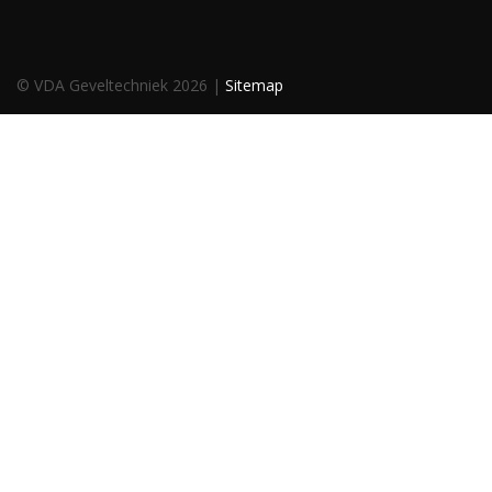
© VDA Geveltechniek 2026 |
Sitemap