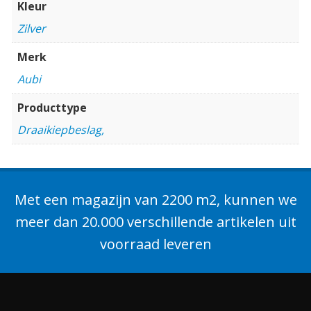
Kleur
Zilver
Merk
Aubi
Producttype
Draaikiepbeslag,
Met een magazijn van 2200 m2, kunnen we
meer dan 20.000 verschillende artikelen uit
voorraad leveren