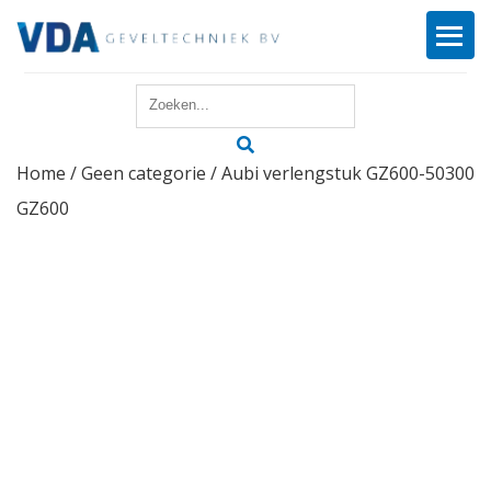
Home
Home
/
Geen categorie
/ Aubi verlengstuk GZ600-50300
Reparatie
GZ600
Onderhoud
Merken
Producten
Offerte
Actueel