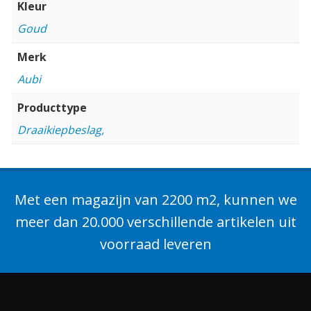
Kleur
Goud
Merk
Aubi
Producttype
Draaikiepbeslag,
Met een magazijn van 2200 m2, kunnen we
meer dan 20.000 verschillende artikelen uit
voorraad leveren