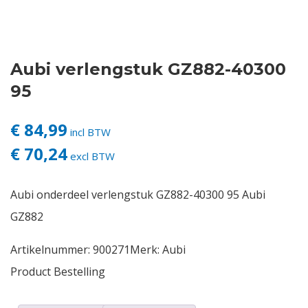
Contact
Aubi verlengstuk GZ882-40300
Login
95
Vacatures
€ 84,99
incl BTW
€ 70,24
excl BTW
Aubi onderdeel verlengstuk GZ882-40300 95 Aubi
GZ882
Artikelnummer:
900271
Merk:
Aubi
Product Bestelling