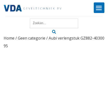
Home
Home
/
Geen categorie
/ Aubi verlengstuk GZ882-40300
Reparatie
95
Onderhoud
Merken
Producten
Offerte
Actueel