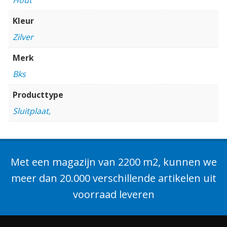
Kleur
Zilver
Merk
Bks
Producttype
Sluitplaat,
Met een magazijn van 2200 m2, kunnen we
meer dan 20.000 verschillende artikelen uit
voorraad leveren