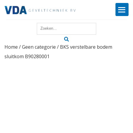
Home
Home
/
Geen categorie
/ BKS verstelbare bodem
Reparatie
sluitkom B90280001
Onderhoud
Merken
Producten
Offerte
Actueel