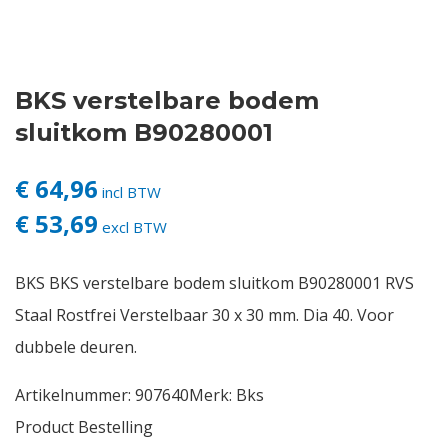
Contact
BKS verstelbare bodem
Login
sluitkom B90280001
Vacatures
€ 64,96
incl BTW
€ 53,69
excl BTW
BKS BKS verstelbare bodem sluitkom B90280001 RVS
Staal Rostfrei Verstelbaar 30 x 30 mm. Dia 40. Voor
dubbele deuren.
Artikelnummer:
907640
Merk:
Bks
Product Bestelling