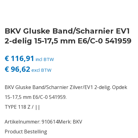
Contact
BKV Gluske Band/Scharnier EV1
Login
2-delig 15-17,5 mm E6/C-0 541959
Vacatures
€ 116,91
incl BTW
€ 96,62
excl BTW
BKV Gluske Band/Scharnier Zilver/EV1 2-delig. Opdek
15-17,5 mm E6/C-0 541959.
TYPE 118 Z / ||
Artikelnummer:
910614
Merk:
BKV
Product Bestelling