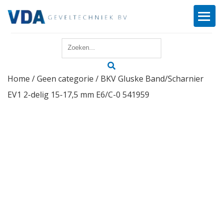
Home
Home
/
Geen categorie
/ BKV Gluske Band/Scharnier
Reparatie
EV1 2-delig 15-17,5 mm E6/C-0 541959
Onderhoud
Merken
Producten
Offerte
Actueel