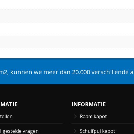
2, kunnen we meer dan 20.000 verschillende ar
RMATIE
INFORMATIE
tellen
Raam kapot
l gestelde vragen
Schuifpui kapot