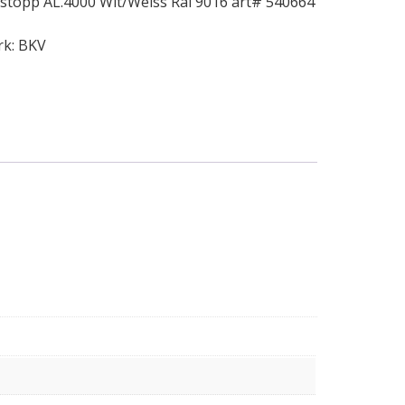
stopp AL.4000 Wit/Weiss Ral 9016 art# 540664
rk:
BKV