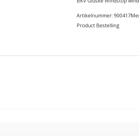
BKV Gluske Windstop wind
Artikelnummer:
900417
Me
Product Bestelling