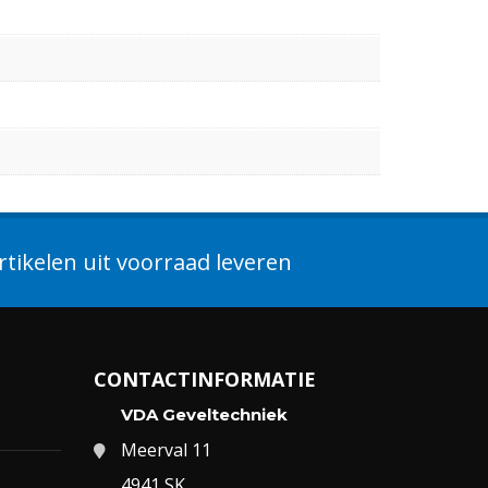
tikelen uit voorraad leveren
CONTACTINFORMATIE
VDA Geveltechniek
Meerval 11
4941 SK