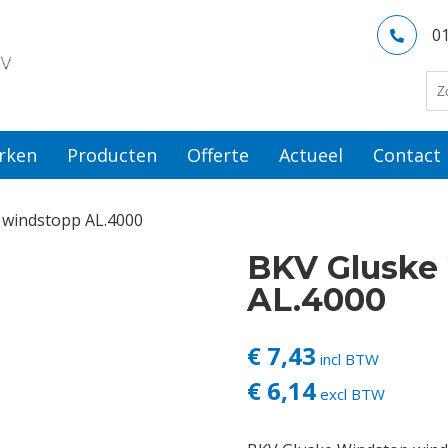
0
rken
Producten
Offerte
Actueel
Contact
 windstopp AL.4000
BKV Gluske
AL.4000
€ 7,43
incl BTW
€ 6,14
excl BTW