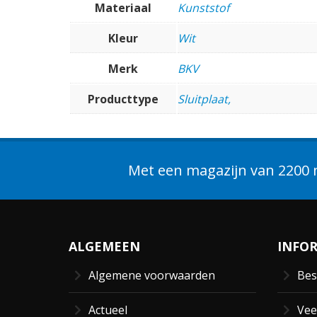
Materiaal
Kunststof
Kleur
Wit
Merk
BKV
Producttype
Sluitplaat,
Met een magazijn van 2200 m
ALGEMEEN
INFO
Algemene voorwaarden
Bes
Actueel
Vee