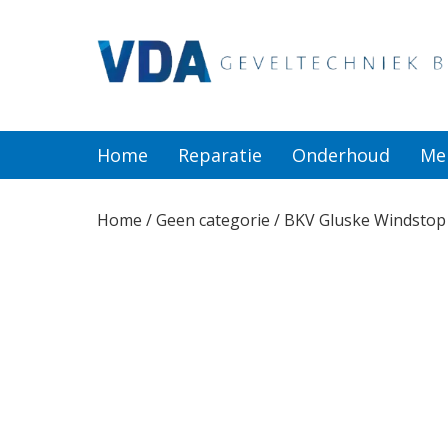
Home
Reparatie
Home
Reparatie
Onderhoud
Me
Onderhoud
Home
/
Geen categorie
/ BKV Gluske Windstop
Merken
Producten
Offerte
Actueel