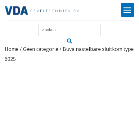
Home
Home
/
Geen categorie
/ Buva nastelbare sluitkom type
Reparatie
6025
Onderhoud
Merken
Producten
Offerte
Actueel