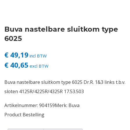
Contact
Buva nastelbare sluitkom type
Login
6025
Vacatures
€ 49,19
incl BTW
€ 40,65
excl BTW
Buva nastelbare sluitkom type 6025 Dr.R. 1&3 links t.b.v.
sloten 4125R/4225R/4325R 17.53.503
Artikelnummer:
904159
Merk:
Buva
Product Bestelling