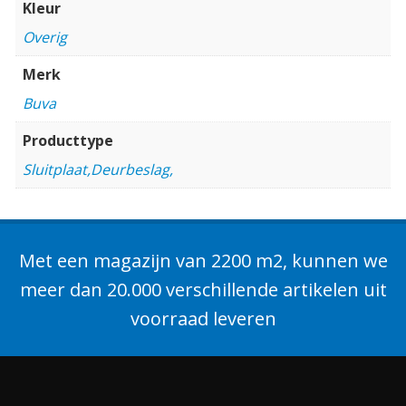
Kleur
Overig
Merk
Buva
Producttype
Sluitplaat,Deurbeslag,
Met een magazijn van 2200 m2, kunnen we
meer dan 20.000 verschillende artikelen uit
voorraad leveren