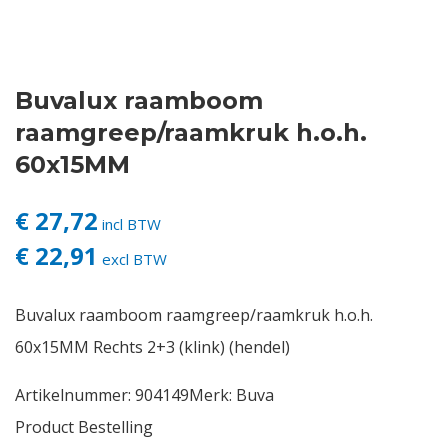
Contact
Buvalux raamboom
Login
raamgreep/raamkruk h.o.h.
Vacatures
60x15MM
€ 27,72
incl BTW
€ 22,91
excl BTW
Buvalux raamboom raamgreep/raamkruk h.o.h.
60x15MM Rechts 2+3 (klink) (hendel)
Artikelnummer:
904149
Merk:
Buva
Product Bestelling