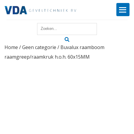
Home
Home
/
Geen categorie
/ Buvalux raamboom
Reparatie
raamgreep/raamkruk h.o.h. 60x15MM
Onderhoud
Merken
Producten
Offerte
Actueel