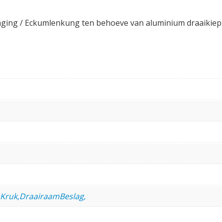
nging / Eckumlenkung ten behoeve van aluminium draaikiep
pKruk,DraairaamBeslag,