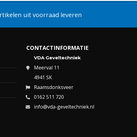
tikelen uit voorraad leveren
CONTACTINFORMATIE
VDA Geveltechniek
Meerval 11
4941 SK
Raamsdonksveer
0162 511 720
info@vda-geveltechniek.nl