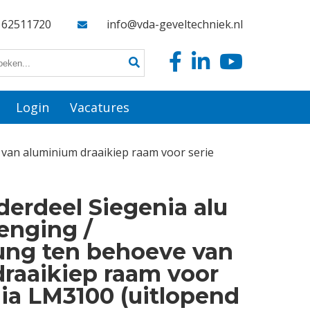
162511720
info@vda-geveltechniek.nl
Login
Vacatures
van aluminium draaikiep raam voor serie
derdeel Siegenia alu
enging /
ng ten behoeve van
raaikiep raam voor
nia LM3100 (uitlopend