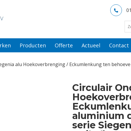
0
rken
Producten
Offerte
Actueel
Contact
Siegenia alu Hoekoverbrenging / Eckumlenkung ten behoeve 
Circulair On
Hoekoverbr
Eckumlenku
aluminium d
serie Siege