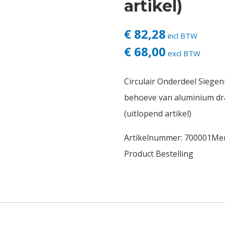
artikel)
€ 82,28
incl BTW
€ 68,00
excl BTW
Circulair Onderdeel Siege
behoeve van aluminium dr
(uitlopend artikel)
Artikelnummer:
700001
Me
Product Bestelling