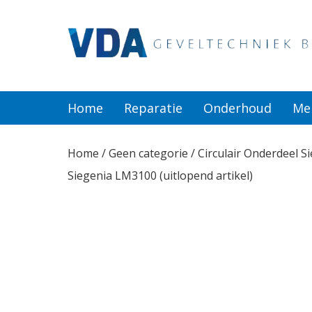
Home
Reparatie
Home
Reparatie
Onderhoud
Me
Onderhoud
Home
/
Geen categorie
/ Circulair Onderdeel 
Siegenia LM3100 (uitlopend artikel)
Merken
Producten
Offerte
Actueel