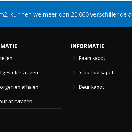
2, kunnen we meer dan 20.000 verschillende ar
RMATIE
INFORMATIE
tellen
Raam kapot
l gestelde vragen
Schuifpui kapot
orgen en afhalen
Deur kapot
our aanvragen